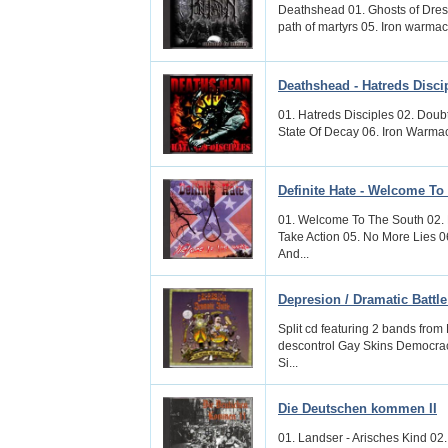
Deathshead 01. Ghosts of Dresd
path of martyrs 05. Iron warmach
Deathshead - Hatreds Disci
01. Hatreds Disciples 02. Doub
State Of Decay 06. Iron Warma
Definite Hate - Welcome To
01. Welcome To The South 02. 
Take Action 05. No More Lies 
And...
Depresion / Dramatic Battl
Split cd featuring 2 bands from
descontrol Gay Skins Democrac
Si...
Die Deutschen kommen II
01. Landser - Arisches Kind 02.