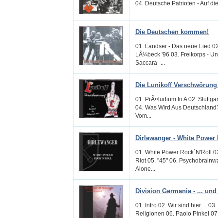
04. Deutsche Patrioten - Auf die
Die Deutschen kommen!
01. Landser - Das neue Lied 02
LÃ¼beck '96 03. Freikorps - U
Saccara -...
Die Lunikoff Verschwörung 
01. PrÃ¤ludium In A 02. Stuttg
04. Was Wird Aus Deutschland? 
Vom...
Dirlewanger - White Power 
01. White Power Rock`N'Roll 02
Riot 05. "45" 06. Psychobrainwa
Alone...
Division Germania - ... und
01. Intro 02. Wir sind hier ... 
Religionen 06. Paolo Pinkel 07