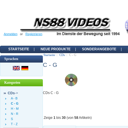
Anmelden
or
Registrieren
STARTSEITE
NEUE PRODUKTE
SONDERANGEBOTE
Startseite
::
CDs
:: C - G
Sprachen
C - G
Kategorien
CDs C - G
CDs
->
A - B
C - G
H - M
N - R
Zeige
1
bis
30
(von
58
Artikeln)
S
T - Z