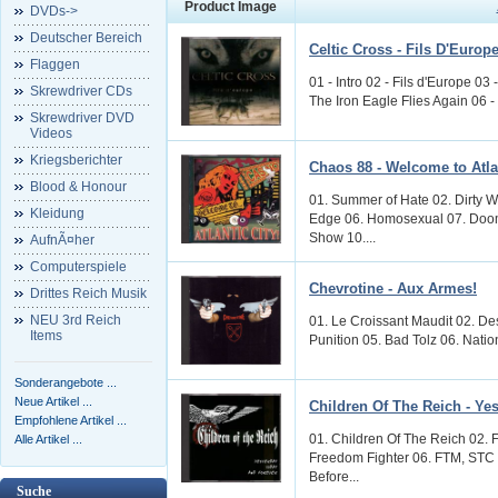
Product Image
DVDs->
Deutscher Bereich
Celtic Cross - Fils D'Europ
Flaggen
01 - Intro 02 - Fils d'Europe 0
Skrewdriver CDs
The Iron Eagle Flies Again 06 - 
Skrewdriver DVD
Videos
Kriegsberichter
Chaos 88 - Welcome to Atla
Blood & Honour
01. Summer of Hate 02. Dirty W
Kleidung
Edge 06. Homosexual 07. Doom
Show 10....
AufnÃ¤her
Computerspiele
Chevrotine - Aux Armes!
Drittes Reich Musik
NEU 3rd Reich
01. Le Croissant Maudit 02. De
Items
Punition 05. Bad Tolz 06. Natio
Sonderangebote ...
Neue Artikel ...
Children Of The Reich - Ye
Empfohlene Artikel ...
01. Children Of The Reich 02. F
Alle Artikel ...
Freedom Fighter 06. FTM, STC 
Before...
Suche