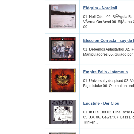
Eldgrim - Nordkall
01. Hell Oden 02. BlÃ¥gula Fa
VÃ¤rna Om Arvet 06. StjÃ¤rna 
09....
Eleccion Correcta - soy de l
01. Debemos Aplastarlos 02. Re
Manipuladores 05. Guiado por lo
Empire Falls - Infamous
01. Universally despised 02. Vig
Big mistake 06. One nation unde
Endstufe - Der Clou
01. In Die Eier 02. Eine Rose
05. J.A. 06. Gewalt 07. Lass D
Trinken...