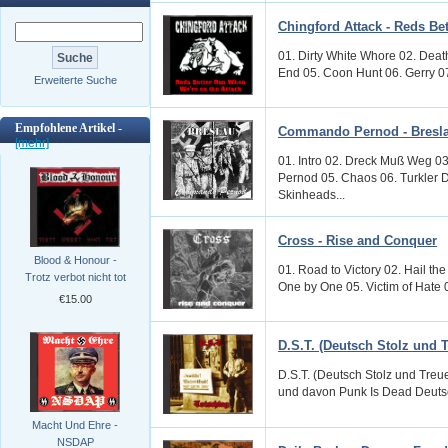
Chingford Attack - Reds Be
01. Dirty White Whore 02. Dea
End 05. Coon Hunt 06. Gerry 07.
Erweiterte Suche
Empfohlene Artikel -
Commando Pernod - Bresl
[mehr]
01. Intro 02. Dreck Muß Weg 0
Pernod 05. Chaos 06. Turkler D
Skinheads...
Cross - Rise and Conquer
Blood & Honour -
01. Road to Victory 02. Hail the
Trotz verbot nicht tot
One by One 05. Victim of Hate 0
€15.00
D.S.T. (Deutsch Stolz und Tr
D.S.T. (Deutsch Stolz und Tre
und davon Punk Is Dead Deutsc
Macht Und Ehre -
NSDAP