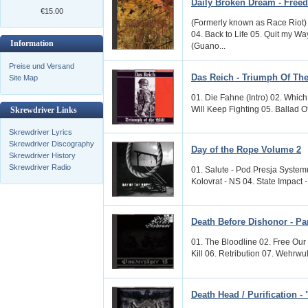
Daily Broken Dream - Free
€15.00
(Formerly known as Race Riot)
04. Back to Life 05. Quit my W
Information
(Guano...
Preise und Versand
Das Reich - Triumph Of The
Site Map
01. Die Fahne (Intro) 02. Whi
Will Keep Fighting 05. Ballad Of
Skrewdriver Links
Skrewdriver Lyrics
Skrewdriver Discography
Day of the Rope Volume 2
Skrewdriver History
Skrewdriver Radio
01. Salute - Pod Presja Systemu
Kolovrat - NS 04. State Impact -
Death Before Dishonor - Pa
01. The Bloodline 02. Free Our
Kill 06. Retribution 07. Wehrwu
Death Head / Purification -