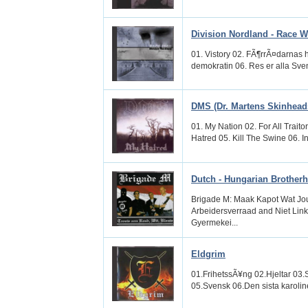
Division Nordland - Race W
01. Vistory 02. FÃ¶rrÃ¤darnas 
demokratin 06. Res er alla Sven
DMS (Dr. Martens Skinheads
01. My Nation 02. For All Traito
Hatred 05. Kill The Swine 06. In
Dutch - Hungarian Brother
Brigade M: Maak Kapot Wat Jou
Arbeidersverraad and Niet Link
Gyermekei...
Eldgrim
01.FrihetssÃ¥ng 02.Hjeltar 03.
05.Svensk 06.Den sista karolin