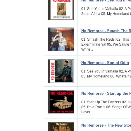
No Remorse - See You In Va
01. See You In Valhalla 02. A P
South Africa 05. My Homeland 06
No Remorse - Smash The 
01. Smash The Reds! 02. This 
Exterminate Ya! 05. We Salute 
White...
No Remorse - Son of Odin
01. See You in Valhalla 02. A P
05. My Homeland 06. What's it a
No Remorse - Start up the 
01. Start Up The Panzers 02. 
05. I'm a Racist 06. Songs Of W
Lover...
No Remorse - The New Sto