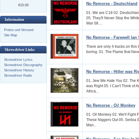
No Remorse - Deutschland
€15.00
01. We are C18 02. Deutschla
05. They'll Never Stop the Wh
Information
War 08....
Preise und Versand
Site Map
No Remorse - Farewell Ian 
There are only 4 tracks on this 
Skrewdriver Links
boring. 01. The Flame that Nev
Skrewdriver Lyrics
Skrewdriver Discography
Skrewdriver History
No Remorse - Hitler was Ri
Skrewdriver Radio
01. Jew We Hate You 02. The 
was Right 05. I Can't Think of A
Africa...
No Remorse - Oi! Monkey
01. Oi! Monkey 02. We'll Fight F
These Niggers Out 05. Serbia 
Man...