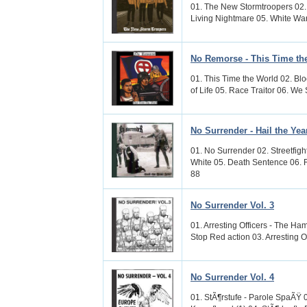
01. The New Stormtroopers 02. 
Living Nightmare 05. White Warr
No Remorse - This Time th
01. This Time the World 02. Bl
of Life 05. Race Traitor 06. We
No Surrender - Hail the Yea
01. No Surrender 02. Streetfig
White 05. Death Sentence 06. 
88
No Surrender Vol. 3
01. Arresting Officers - The Ham
Stop Red action 03. Arresting Off
No Surrender Vol. 4
01. StÃ¶rstufe - Parole SpaÃŸ 0