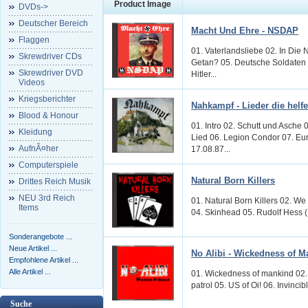
Product Image
DVDs->
Deutscher Bereich
Macht Und Ehre - NSDAP
Flaggen
01. Vaterlandsliebe 02. In Die 
Skrewdriver CDs
Getan? 05. Deutsche Soldaten 
Skrewdriver DVD
Hitler...
Videos
Kriegsberichter
Nahkampf - Lieder die helf
Blood & Honour
01. Intro 02. Schutt und Asche 
Kleidung
Lied 06. Legion Condor 07. Eur
AufnÃ¤her
17.08.87...
Computerspiele
Natural Born Killers
Drittes Reich Musik
NEU 3rd Reich
01. Natural Born Killers 02. We
Items
04. Skinhead 05. Rudolf Hess (
Sonderangebote ...
Neue Artikel ...
No Alibi - Wickedness of M
Empfohlene Artikel ...
Alle Artikel ...
01. Wickedness of mankind 02. 
patrol 05. US of Oi! 06. Invincib
Suche