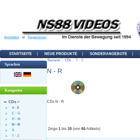
Anmelden
or
Registrieren
STARTSEITE
NEUE PRODUKTE
SONDERANGEBOTE
Startseite
::
CDs
:: N - R
Sprachen
N - R
Kategorien
CDs N - R
CDs
->
A - B
C - G
H - M
N - R
Zeige
1
bis
30
(von
66
Artikeln)
S
T - Z