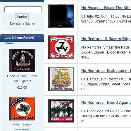
No Escape - Break The Sil
01. Intro 02. Our Flag 03. No E
War 06. Streetfight 07. Fight Fo
Erweiterte Suche
Empfohlene Artikel -
No Remorse & Razors Edge
[mehr]
No Remorse: Smash the Reds, B
Zigger / Zigger!, Bloodsucker, 
the...
No Remorse - Barbecue in 
Open Season - Front
01. Barbecue in Rostock 02. Th
Line Fighters
03. Zigger, Zigger, Shoot Thos
€15.00
05....
No Remorse - Blood Agains
01. Blood Against Gold 02. One
Dining with the Devil 05. Fate D
of...
Pluton Svea -
Stöveltramp