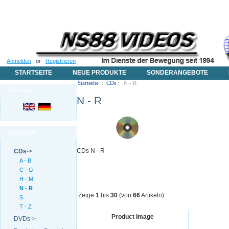
Anmelden
or
Registrieren
STARTSEITE
NEUE PRODUKTE
SONDERANGEBOTE
Startseite
::
CDs
:: N - R
Sprachen
N - R
Kategorien
CDs N - R
CDs
->
A - B
C - G
H - M
N - R
Zeige
1
bis
30
(von
66
Artikeln)
S
T - Z
Product Image
DVDs->