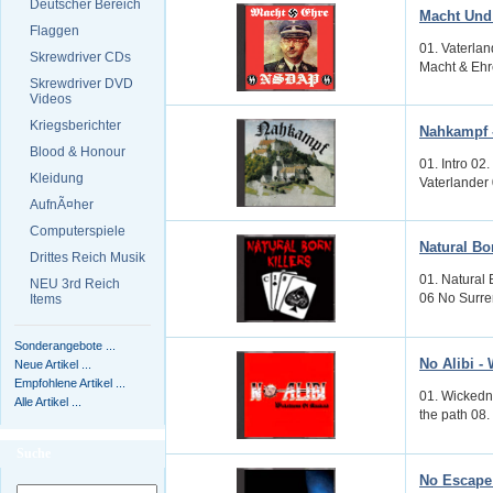
Deutscher Bereich
Macht Und
Flaggen
01. Vaterla
Skrewdriver CDs
Macht & Ehre 
Skrewdriver DVD
Videos
Kriegsberichter
Nahkampf -
Blood & Honour
01. Intro 02
Kleidung
Vaterlander 
AufnÃ¤her
Computerspiele
Natural Bo
Drittes Reich Musik
01. Natural 
NEU 3rd Reich
06 No Surren
Items
Sonderangebote ...
No Alibi -
Neue Artikel ...
Empfohlene Artikel ...
01. Wickedne
Alle Artikel ...
the path 08. 
Suche
No Escape 