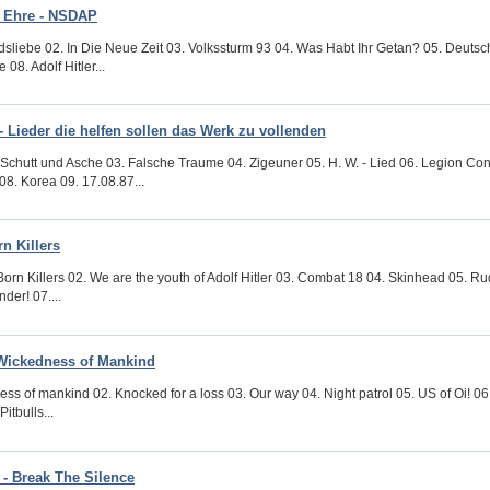
 Ehre - NSDAP
ndsliebe 02. In Die Neue Zeit 03. Volkssturm 93 04. Was Habt Ihr Getan? 05. Deut
08. Adolf Hitler...
 Lieder die helfen sollen das Werk zu vollenden
. Schutt und Asche 03. Falsche Traume 04. Zigeuner 05. H. W. - Lied 06. Legion Co
08. Korea 09. 17.08.87...
rn Killers
Born Killers 02. We are the youth of Adolf Hitler 03. Combat 18 04. Skinhead 05. Ru
der! 07....
 Wickedness of Mankind
ss of mankind 02. Knocked for a loss 03. Our way 04. Night patrol 05. US of Oi! 06.
Pitbulls...
- Break The Silence