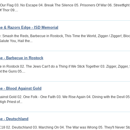
. Our Flag 03. No Escape 04. Break The Silence 05. Prisoners Of War 06. Streetfight 
 Thor 09....
e & Razors Edge - ISD Memorial
 Smash the Reds, Barbecue in Rostock, This Time the World, Zigger / Zigger!, Blo
alute You, Hail the...
e - Barbecue in Rostock
 in Rostock 02. The Jews Can't do a Thing if We Stick Together 03. Zigger, Zigger
t the Guns 05....
e - Blood Against Gold
ainst Gold 02. One Folk - One Faith 03. We Rise Again 04. Dining with the Devil 05
High Priest of...
e - Deutschland
C18 02. Deutschland 03. Marching On 04. The War was Wrong 05. They'll Never St