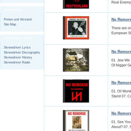
Real Enemy 
Information
No Remorse
Preise und Versand
Site Map
There are on
European Sk
Skrewdriver Links
Skrewdriver Lyrics
No Remorse
Skrewdriver Discography
Skrewdriver History
01. Jew We 
Skrewdriver Radio
OI Nigger Get
No Remors
01. Oi! Monk
Stand 07. C
No Remorse
01. See You 
About? 07. S