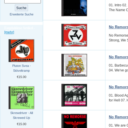
01. Intro 02
The Name Of
Erweiterte Suche
No Remors
Empfohlene Artikel -
[mehr]
No Remorse:
Strong, We S
No Remors
01. Barbecue
Pluton Svea -
04. We've go
Stöveltramp
€15.00
No Remors
01. Blood Ag
for Hell 07. 
Skrewdriver - All
No Remors
Skrewed Up
€15.00
01. We are 