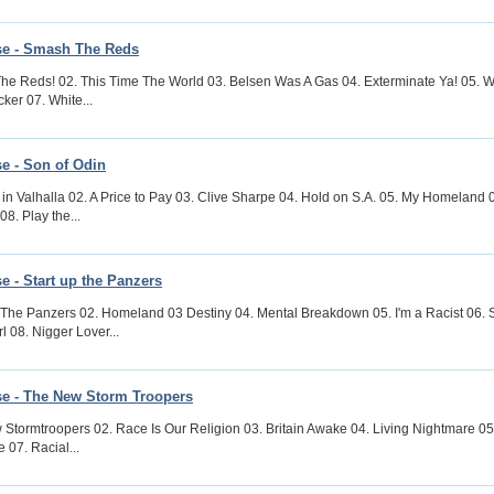
e - Smash The Reds
he Reds! 02. This Time The World 03. Belsen Was A Gas 04. Exterminate Ya! 05. W
ker 07. White...
e - Son of Odin
in Valhalla 02. A Price to Pay 03. Clive Sharpe 04. Hold on S.A. 05. My Homeland 06
08. Play the...
 - Start up the Panzers
p The Panzers 02. Homeland 03 Destiny 04. Mental Breakdown 05. I'm a Racist 06. 
l 08. Nigger Lover...
e - The New Storm Troopers
Stormtroopers 02. Race Is Our Religion 03. Britain Awake 04. Living Nightmare 05
 07. Racial...