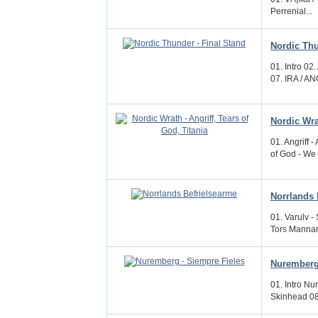
Perrenial...
Nordic Thu
01. Intro 02
07. IRA / AN
Nordic Wrat
01. Angriff -
of God - We 
Norrlands 
01. Varulv -
Tors Mannar 
Nuremberg 
01. Intro Nu
Skinhead 08