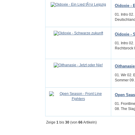
Oidoxie - 
01. Intro 02
Deutschland
Oidoxie - 
01. Intro 02
Rechtsrock 0
Oithanasie 
01. Wir 02.
Sommer 09. 
Open Seaso
01. Frontlin
08. The Slag
Zeige
1
bis
30
(von
66
Artikeln)