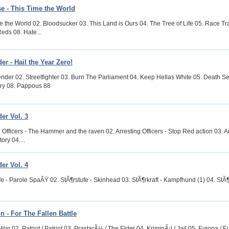
 - This Time the World
e the World 02. Bloodsucker 03. This Land is Ours 04. The Tree of Life 05. Race Tr
eds 08. Hate...
er - Hail the Year Zero!
ender 02. Streetfighter 03. Burn The Parliament 04. Keep Hellas White 05. Death S
ory 08. Pappous 88
er Vol. 3
g Officers - The Hammer and the raven 02. Arresting Officers - Stop Red action 03. Ar
tory 04....
er Vol. 4
fe - Parole SpaÃŸ 02. StÃ¶rstufe - Skinhead 03. StÃ¶rkraft - Kampfhund (1) 04. StÃ¶r
n - For The Fallen Battle
 War 02. Patriot / Patriot 03. PrastarÃ½ / The Elder 04. KriminÃ¡l / Jail 05. Evropa /