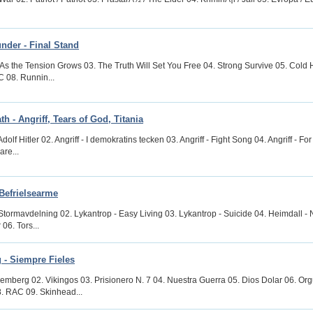
nder - Final Stand
. As the Tension Grows 03. The Truth Will Set You Free 04. Strong Survive 05. Cold
C 08. Runnin...
h - Angriff, Tears of God, Titania
 Adolf Hitler 02. Angriff - I demokratins tecken 03. Angriff - Fight Song 04. Angriff -
are...
Befrielsearme
 Stormavdelning 02. Lykantrop - Easy Living 03. Lykantrop - Suicide 04. Heimdall -
06. Tors...
- Siempre Fieles
remberg 02. Vikingos 03. Prisionero N. 7 04. Nuestra Guerra 05. Dios Dolar 06. Or
. RAC 09. Skinhead...