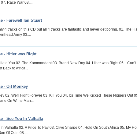
07. Race War 08....
 - Farewell Ian Stuart
ly 4 tracks on this CD but all 4 tracks are fantastic and never get boring. 01. The F
inhead Army 03....
 - Hitler was Right
Hate You 02. The Kommandant 03. Brand New Day 04. Hitler was Right 05. I Can't T
 Back to Africa...
e - Oi! Monkey
ey 02. We'll Fight Forever 03. Kill You 04. It's Time We Kicked These Niggers Out 
ome On White Man...
 - See You In Valhalla
In Valhalla 02. A Price To Pay 03. Clive Sharpe 04. Hold On South Africa 05. My Hom
on Of Odin 08....