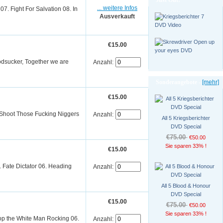
Just Out!
... weitere Infos
07. Fight For Salvation 08. In
Ausverkauft
€15.00
odsucker, Together we are
Anzahl:
Sonderangebote -
[mehr]
€15.00
, Shoot Those Fucking Niggers
Anzahl:
All 5 Kriegsberichter
DVD Special
€75.00
€50.00
Sie sparen 33% !
€15.00
. Fate Dictator 06. Heading
Anzahl:
All 5 Blood & Honour
DVD Special
€15.00
€75.00
€50.00
Sie sparen 33% !
op the White Man Rocking 06.
Anzahl: