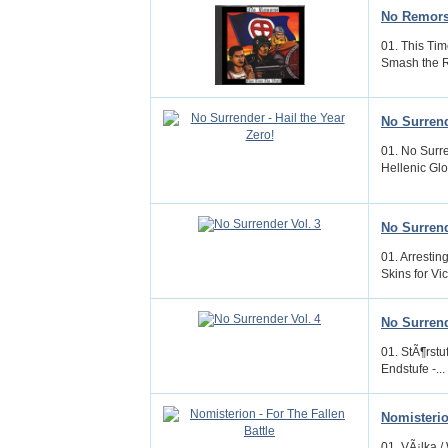
No Remorse
01. This Tim
Smash the R
No Surrend
01. No Surr
Hellenic Gl
No Surrend
01. Arrestin
Skins for Vic
No Surrend
01. StÃ¶rstu
Endstufe -...
Nomisterio
01. VÃ¡lka /