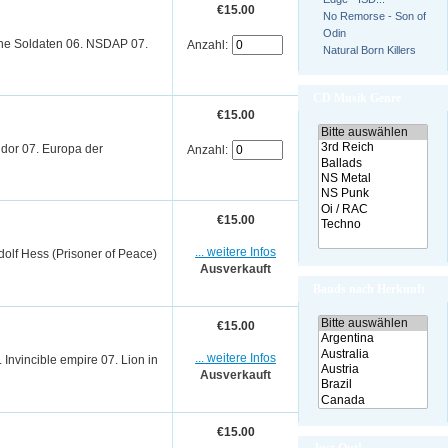
€15.00
No Remorse - Son of
Odin
sche Soldaten 06. NSDAP 07.
Anzahl:
Natural Born Killers
CD Musik Genre
€15.00
ndor 07. Europa der
Anzahl:
€15.00
... weitere Infos
dolf Hess (Prisoner of Peace)
Ausverkauft
Bands nach Herkunft
€15.00
... weitere Infos
 Invincible empire 07. Lion in
Ausverkauft
€15.00