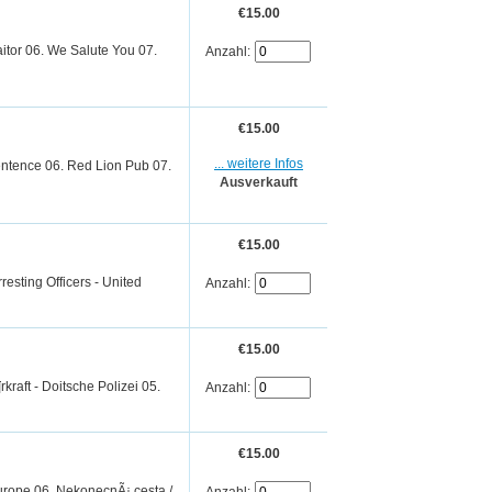
€15.00
aitor 06. We Salute You 07.
Anzahl:
€15.00
... weitere Infos
entence 06. Red Lion Pub 07.
Ausverkauft
€15.00
resting Officers - United
Anzahl:
€15.00
kraft - Doitsche Polizei 05.
Anzahl:
€15.00
 Europe 06. NekonecnÃ¡ cesta /