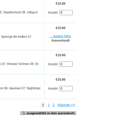
€15.00
. Staatsschutz 06. Ultag in
Anzahl:
€15.00
... weitere Infos
 Sprengt die Ketten 07.
Ausverkauft
€15.00
s 07. Heisser Schnee 08. Dr.
Anzahl:
€15.00
sion 06. Apeman 07. Nightrider
Anzahl:
1
2
3
[Nächste >>]