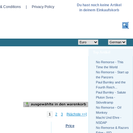
Du hast noch keine Artikel
& Conditions
|
Privacy Policy
in deinem Einkaufskorb
SUCHE
Top Artikel
No Remorse - This
Time the World
No Remorse - Start up
the Panzers
Paul Burnley and the
Fourth Reich...
Paul Burnley - Salute
Pluton Svea -
Stöveltramp
No Remorse - Oi!
Monkey
1
2
3
[Nächste >>]
Macht Und Ehre -
NSDAP
Price
No Remorse & Razors
Edge - ISD...