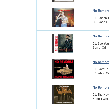
No Remors
01. Smash T
06. Bloodsuc
No Remors
01. See You 
Son of Odin 
No Remorse
01. Start U
07. White Gir
No Remors
01. The New 
Keep It White