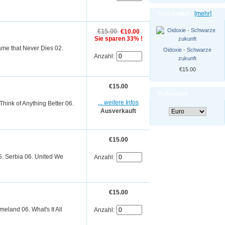
Neue Artikel -
[mehr]
€15.00
€10.00
Sie sparen 33% !
lame that Never Dies 02.
Oidoxie - Schwarze
Anzahl:
zukunft
€15.00
€15.00
Währungen
... weitere Infos
hink of Anything Better 06.
Ausverkauft
€15.00
05. Serbia 06. United We
Anzahl:
€15.00
eland 06. What's It All
Anzahl: