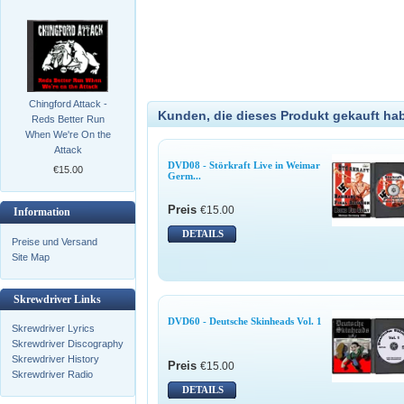
Chingford Attack -
Kunden, die dieses Produkt gekauft ha
Reds Better Run
When We're On the
Attack
DVD08 - Störkraft Live in Weimar
€15.00
Germ...
Preis
€15.00
Information
DETAILS
Preise und Versand
Site Map
Skrewdriver Links
DVD60 - Deutsche Skinheads Vol. 1
Skrewdriver Lyrics
Skrewdriver Discography
Skrewdriver History
Preis
€15.00
Skrewdriver Radio
DETAILS