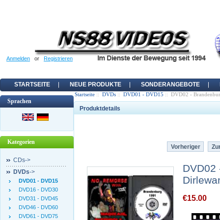
Anmelden
or
Registrieren
STARTSEITE
NEUE PRODUKTE
SONDERANGEBOTE
Startseite
::
DVDs
::
DVD01 - DVD15
:: DVD02 - Brandenbur
Sprachen
Produktdetails
Kategorien
Vorheriger
Zur
CDs->
DVD02 -
DVDs
->
Dirlewa
DVD01 - DVD15
DVD16 - DVD30
€15.00
DVD31 - DVD45
DVD46 - DVD60
DVD61 - DVD75