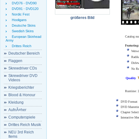
DVD76 - DVD90
DVD91 - DVD120
Nordic Fest
größeres Bild
Hooligans
Deutsche Skins
Swedish Skins
European Skinhead
Catalog n
Army
Featuring:
Drittes Reich
Werwo
Deutscher Bereich
Radik
Flaggen
Dirle
Skrewdriver CDs
No Re
Skrewdriver DVD
Quality
Videos
Kriegsberichter
Runtime:
Blood & Honour
DVD Format:
Kleidung
DVD Masterin
AufnÃ¤her
Chapter Select
Computerspiele
Interactive M
Drittes Reich Musik
NEU 3rd Reich
Items