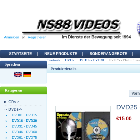
Anmelden
or
Registrieren
STARTSEITE
NEUE PRODUKTE
SONDERANGEBOTE
Startseite
::
DVDs
::
DVD16 - DVD30
:: DVD25 - Pluton Sve
Sprachen
Produktdetails
Kategorien
Vorh
CDs->
DVD25 
DVDs
->
DVD01 - DVD15
€15.00
DVD16 - DVD30
DVD31 - DVD45
DVD46 - DVD60
DVD61 - DVD75