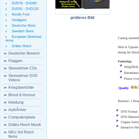
DVD76 - DVD90
DVD91 - DVD120
Nordic Fest
größeres Bild
Hooligans
Deutsche Skins
Swedish Skins
European Skinhead
Catalog number
Army
Drittes Reich
Held in Uppsala 
during the filmi
Deutscher Bereich
Flaggen
Featuring:
MidgÃ¥rds
Skrewdriver CDs
Barsarkarna
Skrewdriver DVD
Pluton Sve
Videos
Kriegsberichter
Quality
Blood & Honour
Runtime:
2
Hour
Kleidung
AufnÃ¤her
DVD Format:
Computerspiele
DVD Masterin
Chapter Select
Drittes Reich Musik
Interactive M
NEU 3rd Reich
Items