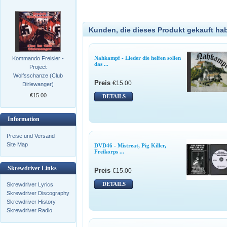
Kunden, die dieses Produkt gekauft ha
Nahkampf - Lieder die helfen sollen
Kommando Freisler -
das ...
Project
Wolfsschanze (Club
Preis
€15.00
Dirlewanger)
€15.00
DETAILS
Information
Preise und Versand
Site Map
DVD46 - Mistreat, Pig Killer,
Freikorps ...
Skrewdriver Links
Preis
€15.00
DETAILS
Skrewdriver Lyrics
Skrewdriver Discography
Skrewdriver History
Skrewdriver Radio