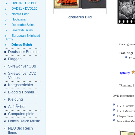
DVD76 - DVD90
DVD91 - DVD120
Nordic Fest
größeres Bild
Hooligans
Deutsche Skins
Swedish Skins
European Skinhead
Army
Catalog nu
Drittes Reich
Deutscher Bereich
Featuring:
All o
Flaggen
Skrewdriver CDs
Quality
Skrewdriver DVD
Videos
Kriegsberichter
?Runtime: 1
Blood & Honour
DVD Information
Kleidung
-------------------
DVD Format:
AufnÃ¤her
DVD Masterin
Computerspiele
Chapter Select
Drittes Reich Musik
Interactive M
NEU 3rd Reich
Items