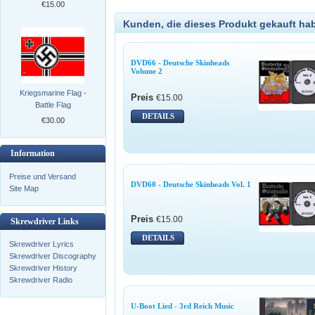
€15.00
Kunden, die dieses Produkt gekauft ha
DVD66 - Deutsche Skinheads
Volume 2
Kriegsmarine Flag -
Preis
€15.00
Battle Flag
DETAILS
€30.00
Information
Preise und Versand
DVD60 - Deutsche Skinheads Vol. 1
Site Map
Preis
€15.00
Skrewdriver Links
DETAILS
Skrewdriver Lyrics
Skrewdriver Discography
Skrewdriver History
Skrewdriver Radio
U-Boot Lied - 3rd Reich Music