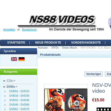
Anmelden
or
Registrieren
STARTSEITE
NEUE PRODUKTE
SONDERANGEBOTE
Startseite
::
DVDs
::
Drittes Reich
:: NSV-DVD05 - S.A. Mann B
Sprachen
Produktdetails
Kategorien
Vorheriger
Zur
CDs->
NSV-DVD
DVDs
->
video
DVD01 - DVD15
DVD16 - DVD30
€15.00
DVD31 - DVD45
DVD46 - DVD60
DVD61 - DVD75