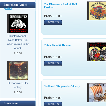
The Klansmen - Rock & Roll
Empfohlene Artikel -
Patriots
[mehr]
Preis
€15.00
DETAILS
Chingford Attack -
Reds Better Run
When We're On the
This is Blood & Honour
Attack
€15.00
Preis
€15.00
DETAILS
Skrewdriver - Hail
Skullhead / Ragnorok - Victory
Victory
€15.00
Preis
€15.00
Information
DETAILS