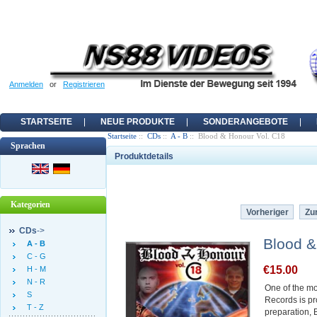
Anmelden
or
Registrieren
STARTSEITE
NEUE PRODUKTE
SONDERANGEBOTE
Startseite
::
CDs
::
A - B
:: Blood & Honour Vol. C18
Sprachen
Produktdetails
Kategorien
Vorheriger
Zur
CDs
->
Blood &
A - B
C - G
€15.00
H - M
N - R
One of the mo
S
Records is pr
T - Z
preparation,