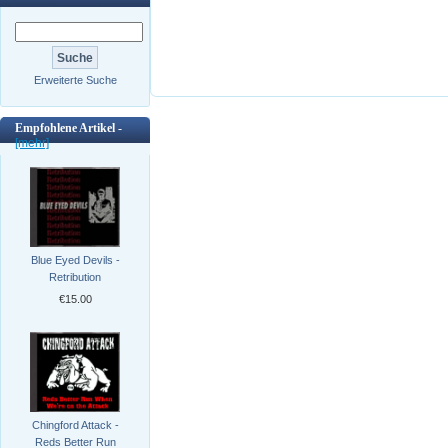
Erweiterte Suche
Empfohlene Artikel -
[mehr]
Blue Eyed Devils -
Retribution
€15.00
Chingford Attack -
Reds Better Run