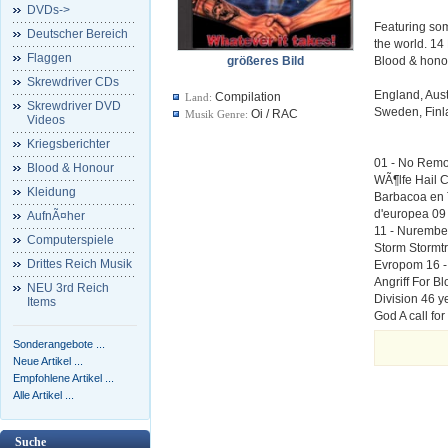
DVDs->
Featuring som
Deutscher Bereich
the world. 14
Flaggen
größeres Bild
Blood & honou
Skrewdriver CDs
England, Aust
Compilation
Land:
Skrewdriver DVD
Sweden, Finl
Oi / RAC
Musik Genre:
Videos
Kriegsberichter
01 - No Remor
Blood & Honour
WÃ¶lfe Hail C
Kleidung
Barbacoa en T
d'europea 09
AufnÃ¤her
11 - Nurember
Computerspiele
Storm Stormtr
Drittes Reich Musik
Evropom 16 - 
Angriff For B
NEU 3rd Reich
Division 46 y
Items
God A call fo
Sonderangebote ...
Neue Artikel ...
Empfohlene Artikel ...
Alle Artikel ...
Suche