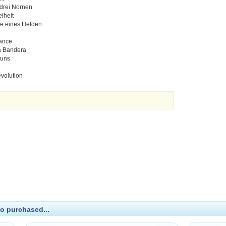
 drei Nornen
eiheit
te eines Helden
ance
la Bandera
 uns
evolution
o purchased...