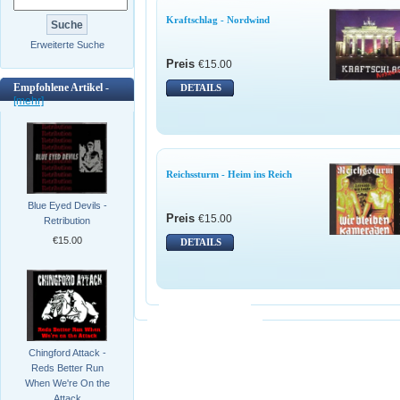
Kraftschlag - Nordwind
Erweiterte Suche
Preis
€15.00
Empfohlene Artikel -
DETAILS
[mehr]
Reichssturm - Heim ins Reich
Blue Eyed Devils -
Preis
€15.00
Retribution
€15.00
DETAILS
Chingford Attack -
Reds Better Run
When We're On the
Attack