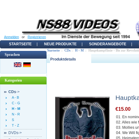
Anmelden
or
Registrieren
STARTSEITE
NEUE PRODUKTE
SONDERANGEBOTE
Startseite
::
CDs
::
H - M
:: Hauptkampflinie - Bis zur Revolut
Sprachen
Produktdetails
Kategorien
CDs
->
Hauptka
A - B
C - G
€15.00
H - M
N - R
01. En nomin
S
02. Alles wie
T - Z
03. Mollies u
DVDs->
04. We Will fi
05. Heimater