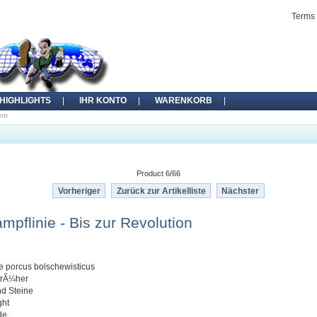
Terms 
HIGHLIGHTS
IHR KONTO
WARENKORB
ion
Product 6/66
Vorheriger
Zurück zur Artikelliste
Nächster
mpflinie - Bis zur Revolution
e porcus bolschewisticus
 frÃ¼her
nd Steine
ght
de