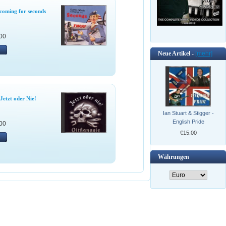
coming for seconds
00
Neue Artikel -
[mehr]
 Jetzt oder Nie!
Ian Stuart & Stigger -
English Pride
00
€15.00
Währungen