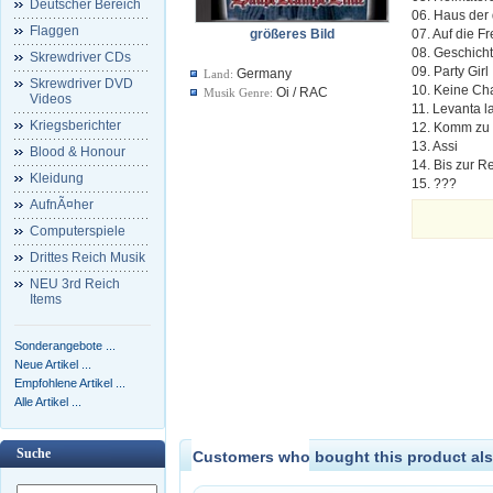
Deutscher Bereich
06. Haus der
Flaggen
größeres Bild
07. Auf die Fr
08. Geschich
Skrewdriver CDs
09. Party Girl
Germany
Land:
Skrewdriver DVD
10. Keine Ch
Oi / RAC
Musik Genre:
Videos
11. Levanta 
Kriegsberichter
12. Komm zu
13. Assi
Blood & Honour
14. Bis zur R
Kleidung
15. ???
AufnÃ¤her
Computerspiele
Drittes Reich Musik
NEU 3rd Reich
Items
Sonderangebote ...
Neue Artikel ...
Empfohlene Artikel ...
Alle Artikel ...
Suche
Customers who bought this product als