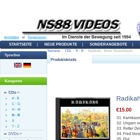
Anmelden
or
Registrieren
STARTSEITE
NEUE PRODUKTE
SONDERANGEBOTE
Startseite
::
CDs
::
N - R
:: Radikahl - Retter Deutschlands
Sprachen
Produktdetails
Kategorien
CDs
->
Radikah
A - B
C - G
€15.00
H - M
N - R
01. Kamikaz
S
02. Ungarn n
T - Z
03. Retter D
DVDs->
04. Fred Vorz
05. Flut