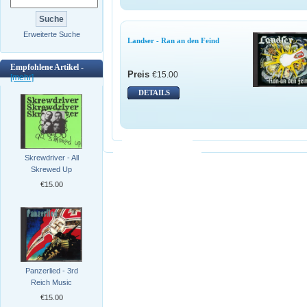
Erweiterte Suche
Landser - Ran an den Feind
Empfohlene Artikel -
Preis
€15.00
[mehr]
DETAILS
Skrewdriver - All
Skrewed Up
€15.00
Panzerlied - 3rd
Reich Music
€15.00