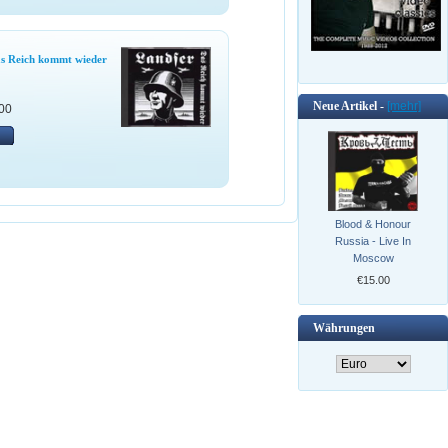
as Reich kommt wieder
Neue Artikel -
[mehr]
00
Blood & Honour
Russia - Live In
Moscow
€15.00
Währungen