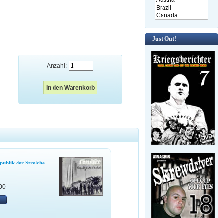
Just Out!
Anzahl:
publik der Strolche
00