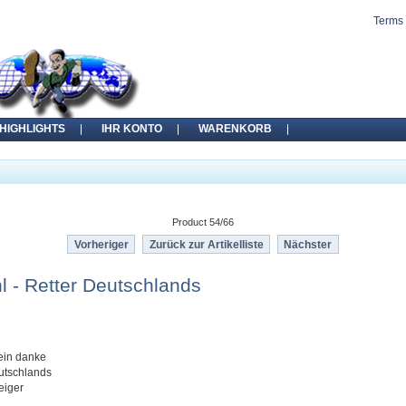
Terms 
HIGHLIGHTS
IHR KONTO
WARENKORB
Product 54/66
Vorheriger
Zurück zur Artikelliste
Nächster
l - Retter Deutschlands
e
ein danke
eutschlands
eiger