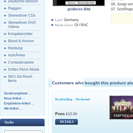
Deutscher Bereich
06. Jungs vo
Flaggen
größeres Bild
07. SchlÃ¤ge
Skrewdriver CDs
Germany
Land:
Skrewdriver DVD
Oi / RAC
Musik Genre:
Videos
Kriegsberichter
Blood & Honour
Kleidung
AufnÃ¤her
Computerspiele
Drittes Reich Musik
NEU 3rd Reich
Items
Customers who bought this product als
Sonderangebote ...
Neue Artikel ...
Kraftschlag - Nordwind
Empfohlene Artikel ...
Alle Artikel ...
Preis
€15.00
DETAILS
Suche