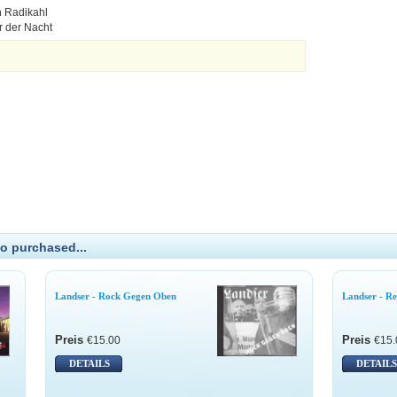
n Radikahl
r der Nacht
o purchased...
Landser - Rock Gegen Oben
Landser - Re
Preis
Preis
€15.00
€15.
DETAILS
DETAILS