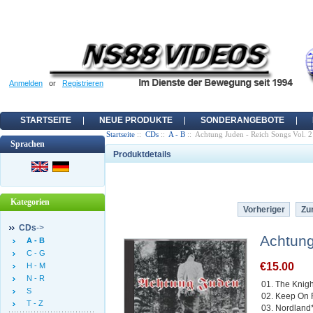
Anmelden
or
Registrieren
STARTSEITE
NEUE PRODUKTE
SONDERANGEBOTE
Startseite
::
CDs
::
A - B
:: Achtung Juden - Reich Songs Vol. 2
Sprachen
Produktdetails
Kategorien
Vorheriger
Zur
CDs
->
Achtung
A - B
C - G
€15.00
H - M
N - R
01. The Knig
S
02. Keep On 
T - Z
03. Nordland