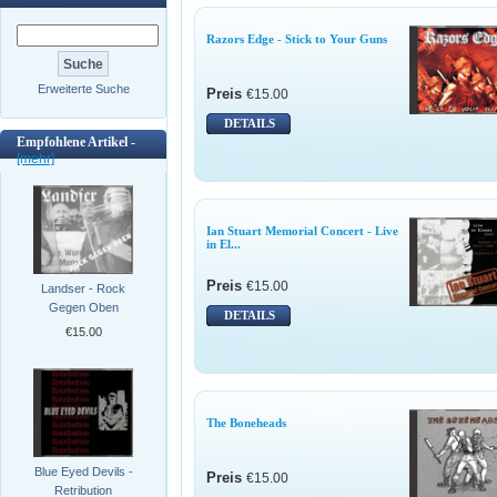
Razors Edge - Stick to Your Guns
Erweiterte Suche
Preis
€15.00
DETAILS
Empfohlene Artikel -
[mehr]
Ian Stuart Memorial Concert - Live
in El...
Preis
€15.00
Landser - Rock
Gegen Oben
DETAILS
€15.00
The Boneheads
Blue Eyed Devils -
Preis
€15.00
Retribution