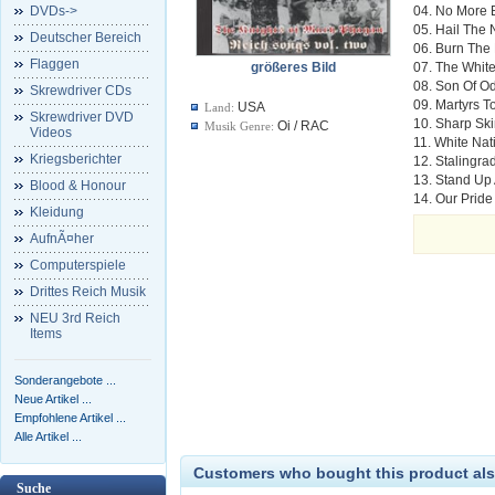
DVDs->
04. No More 
05. Hail Th
Deutscher Bereich
06. Burn The
Flaggen
größeres Bild
07. The Whit
08. Son Of O
Skrewdriver CDs
09. Martyrs 
USA
Land:
Skrewdriver DVD
10. Sharp Sk
Oi / RAC
Musik Genre:
Videos
11. White Nat
Kriegsberichter
12. Stalingra
13. Stand Up
Blood & Honour
14. Our Pride 
Kleidung
AufnÃ¤her
Computerspiele
Drittes Reich Musik
NEU 3rd Reich
Items
Sonderangebote ...
Neue Artikel ...
Empfohlene Artikel ...
Alle Artikel ...
Customers who bought this product als
Suche