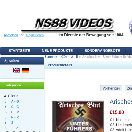
Anmelden
or
Registrieren
STARTSEITE
NEUE PRODUKTE
SONDERANGEBOTE
Startseite
::
CDs
::
A - B
:: Arisches Blut - Unter Führers Befehl
Sprachen
Produktdetails
Kategorien
Vorheriger
Zur
CDs
->
Arische
A - B
C - G
€15.00
H - M
N - R
01. Nationalis
S
02. Heldene
T - Z
03. Adolf Hit