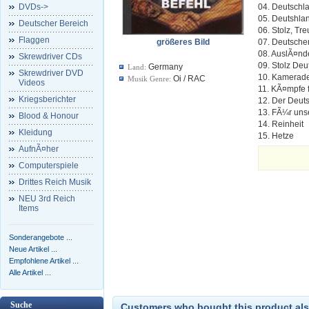
DVDs->
04. Deutschl
05. Deutshlan
Deutscher Bereich
06. Stolz, Tr
Flaggen
größeres Bild
07. Deutsche
08. AuslÃ¤nd
Skrewdriver CDs
09. Stolz Deu
Germany
Land:
Skrewdriver DVD
10. Kamerad
Oi / RAC
Musik Genre:
Videos
11. KÃ¤mpfe 
Kriegsberichter
12. Der Deuts
13. FÃ¼r uns
Blood & Honour
14. Reinheit
Kleidung
15. Hetze
AufnÃ¤her
Computerspiele
Drittes Reich Musik
NEU 3rd Reich
Items
Sonderangebote ...
Neue Artikel ...
Empfohlene Artikel ...
Alle Artikel ...
Suche
Customers who bought this product als