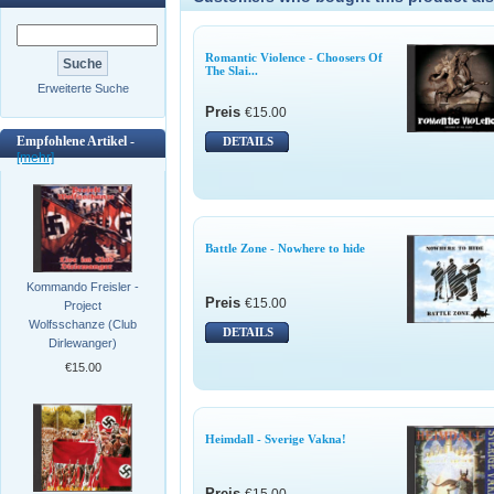
Romantic Violence - Choosers Of
The Slai...
Erweiterte Suche
Preis
€15.00
Empfohlene Artikel -
DETAILS
[mehr]
Battle Zone - Nowhere to hide
Kommando Freisler -
Preis
€15.00
Project
Wolfsschanze (Club
DETAILS
Dirlewanger)
€15.00
Heimdall - Sverige Vakna!
Preis
€15.00