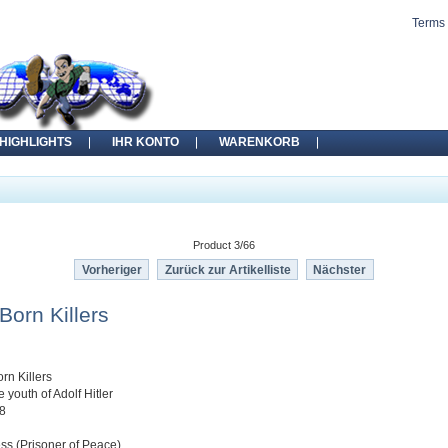
Terms 
HIGHLIGHTS
IHR KONTO
WARENKORB
Product 3/66
Vorheriger
Zurück zur Artikelliste
Nächster
Born Killers
rn Killers
 youth of Adolf Hitler
18
ss (Prisoner of Peace)