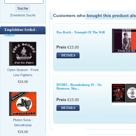
Customers who bought this product als
Erweiterte Suche
Empfohlene Artikel -
Das Reich - Triumph Of The Will
[mehr]
Preis
€15.00
DETAILS
Open Season - Front
Line Fighters
€15.00
DVD03 - Brandenburg 92 - No
Remorse, Sku...
Preis
€15.00
DETAILS
Pluton Svea -
Stöveltramp
€15.00