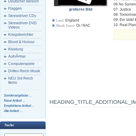
Deutscher Bereich
06 No Surren
Flaggen
größeres Bild
07. Justice
08. Tomorrow
Skrewdriver CDs
09. Ein Volk! 
England
Land:
Skrewdriver DVD
10. Real Plan
Oi / RAC
Musik Genre:
Videos
Kriegsberichter
Blood & Honour
Kleidung
AufnÃ¤her
Computerspiele
Drittes Reich Musik
NEU 3rd Reich
Items
Sonderangebote ...
Neue Artikel ...
HEADING_TITLE_ADDITIONAL_I
Empfohlene Artikel ...
Alle Artikel ...
Suche