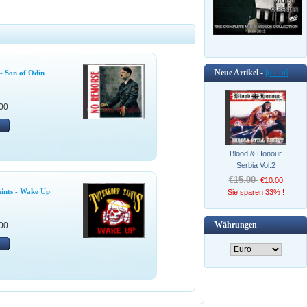
Neue Artikel -
[mehr]
- Son of Odin
00
Blood & Honour
Serbia Vol.2
€15.00
€10.00
aints - Wake Up
Sie sparen 33% !
Währungen
00