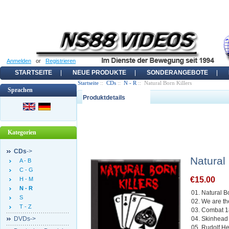
Anmelden
or
Registrieren
STARTSEITE
NEUE PRODUKTE
SONDERANGEBOTE
Startseite
::
CDs
::
N - R
:: Natural Born Killers
Sprachen
Produktdetails
Kategorien
CDs
->
Natural 
A - B
C - G
€15.00
H - M
N - R
01. Natural Bo
S
02. We are the
T - Z
03. Combat 
DVDs->
04. Skinhead
05. Rudolf He