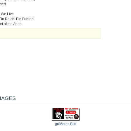
der!
 We Live
Ein Reich! Ein Fuhrer!
et of the Apes
MAGES
größeres Bild