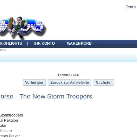
Terms 
HIGHLIGHTS
IHR KONTO
WARENKORB
pers
Product 17/66
Vorheriger
Zurück zur Artikelliste
Nächster
rse - The New Storm Troopers
Stormtroopers
ur Religion
wake
ghtmare
riors Prayer