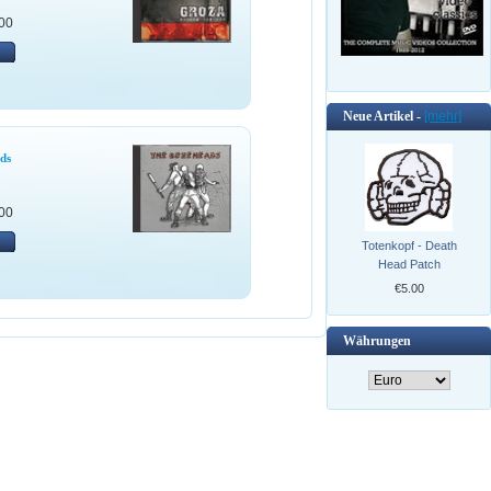
00
Neue Artikel -
[mehr]
ds
00
Totenkopf - Death
Head Patch
€5.00
Währungen