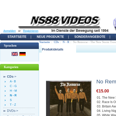
Anmelden
or
Registrieren
STARTSEITE
NEUE PRODUKTE
SONDERANGEBOTE
Startseite
::
CDs
::
N - R
:: No Remorse - The New Storm Troo
Sprachen
Produktdetails
Kategorien
CDs
->
No Remo
A - B
C - G
€15.00
H - M
N - R
01. The New 
S
02. Race Is O
T - Z
03. Britain A
DVDs->
04. Living Ni
05. White War