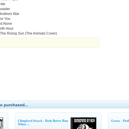
hite
rusader
Brothers War
For You
nd Alone
enth Hour
 The Rising Sun (The Animals Cover)
o purchased...
Chingford Attack - Reds Better Run
Groza - Push
When ...