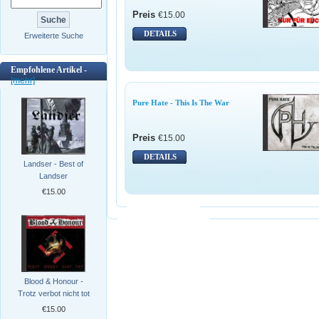
Preis
€15.00
DETAILS
Erweiterte Suche
Empfohlene Artikel -
[mehr]
Pure Hate - This Is The War
Preis
€15.00
DETAILS
Landser - Best of
Landser
€15.00
Blood & Honour -
Trotz verbot nicht tot
€15.00