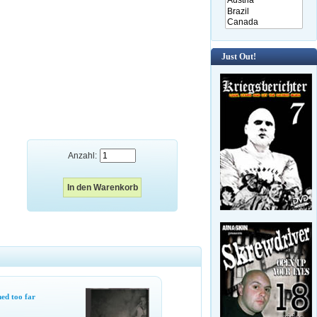
Just Out!
Anzahl:
ed too far