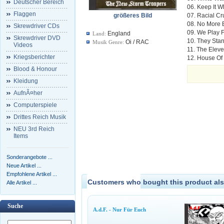
Deutscher Bereich
06. Keep It W
Flaggen
größeres Bild
07. Racial C
08. No More 
Skrewdriver CDs
09. We Play 
England
Land:
Skrewdriver DVD
10. They Sta
Oi / RAC
Musik Genre:
Videos
11. The Elev
Kriegsberichter
12. House Of
Blood & Honour
Kleidung
AufnÃ¤her
Computerspiele
Drittes Reich Musik
NEU 3rd Reich
Items
Sonderangebote ...
Neue Artikel ...
Empfohlene Artikel ...
Customers who bought this product als
Alle Artikel ...
Suche
A.d.F. - Nur Für Euch