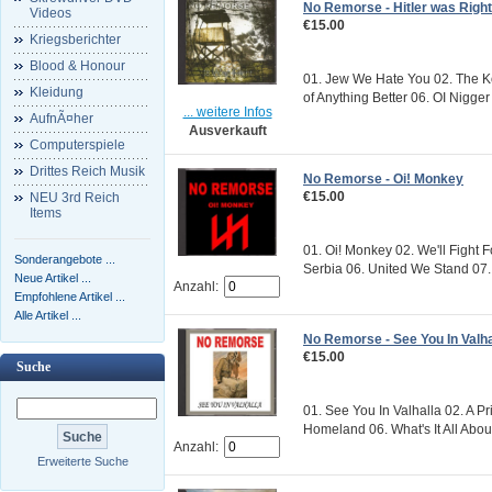
No Remorse - Hitler was Right
Videos
€15.00
Kriegsberichter
Blood & Honour
01. Jew We Hate You 02. The Ko
Kleidung
of Anything Better 06. OI Nigger 
... weitere Infos
AufnÃ¤her
Ausverkauft
Computerspiele
Drittes Reich Musik
No Remorse - Oi! Monkey
€15.00
NEU 3rd Reich
Items
01. Oi! Monkey 02. We'll Fight 
Sonderangebote ...
Serbia 06. United We Stand 07
Neue Artikel ...
Anzahl:
Empfohlene Artikel ...
Alle Artikel ...
No Remorse - See You In Valha
€15.00
Suche
01. See You In Valhalla 02. A P
Homeland 06. What's It All About
Anzahl:
Erweiterte Suche