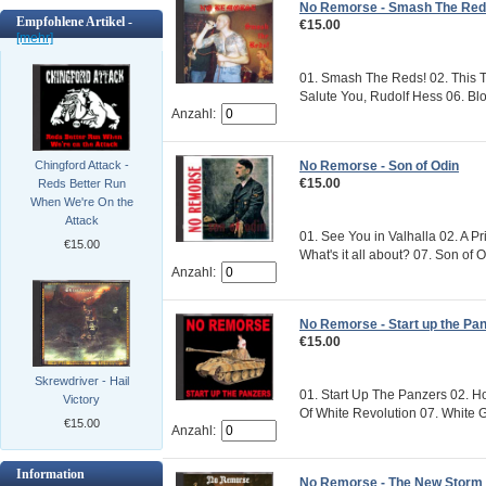
No Remorse - Smash The Re
Empfohlene Artikel -
€15.00
[mehr]
01. Smash The Reds! 02. This 
Salute You, Rudolf Hess 06. Blo
Anzahl:
No Remorse - Son of Odin
Chingford Attack -
€15.00
Reds Better Run
When We're On the
Attack
01. See You in Valhalla 02. A P
€15.00
What's it all about? 07. Son of O
Anzahl:
No Remorse - Start up the Pa
€15.00
Skrewdriver - Hail
01. Start Up The Panzers 02. H
Victory
Of White Revolution 07. White Gi
€15.00
Anzahl:
Information
No Remorse - The New Storm