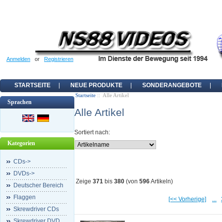
Anmelden
or
Registrieren
STARTSEITE
NEUE PRODUKTE
SONDERANGEBOTE
Startseite
:: Alle Artikel
Sprachen
Alle Artikel
Sortiert nach:
Kategorien
CDs->
DVDs->
Zeige
371
bis
380
(von
596
Artikeln)
Deutscher Bereich
Flaggen
[<< Vorherige]
...
Skrewdriver CDs
Skrewdriver DVD