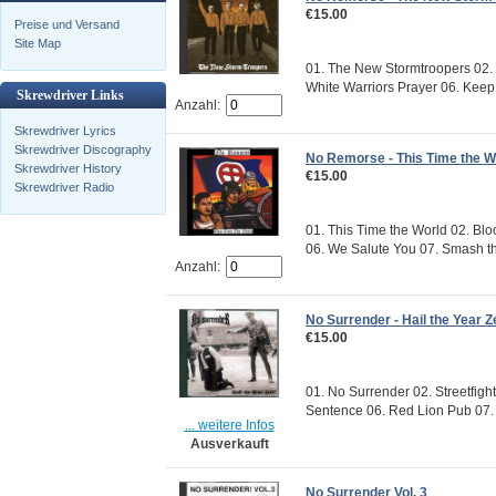
€15.00
Preise und Versand
Site Map
01. The New Stormtroopers 02. 
White Warriors Prayer 06. Keep I
Skrewdriver Links
Anzahl:
Skrewdriver Lyrics
Skrewdriver Discography
No Remorse - This Time the W
Skrewdriver History
€15.00
Skrewdriver Radio
01. This Time the World 02. Blo
06. We Salute You 07. Smash th
Anzahl:
No Surrender - Hail the Year Z
€15.00
01. No Surrender 02. Streetfigh
Sentence 06. Red Lion Pub 07.
... weitere Infos
Ausverkauft
No Surrender Vol. 3