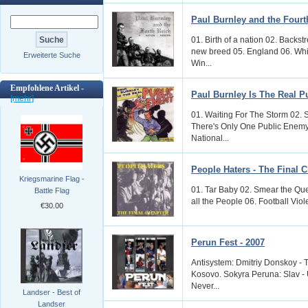
Paul Burnley and the Fourt
01. Birth of a nation 02. Back
new breed 05. England 06. Whit
Erweiterte Suche
Win...
Empfohlene Artikel -
Paul Burnley Is The Real 
[mehr]
01. Waiting For The Storm 02. S
There's Only One Public Enemy
National...
People Haters - The Final 
Kriegsmarine Flag -
01. Tar Baby 02. Smear the Que
Battle Flag
all the People 06. Football Viole
€30.00
Perun Fest - 2007
Antisystem: Dmitriy Donskoy -
Kosovo. Sokyra Peruna: Slav - 
Never...
Landser - Best of
Landser