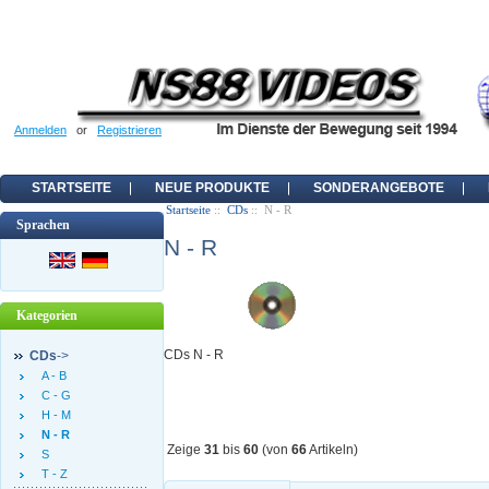
Anmelden
or
Registrieren
STARTSEITE
NEUE PRODUKTE
SONDERANGEBOTE
Startseite
::
CDs
:: N - R
Sprachen
N - R
Kategorien
CDs N - R
CDs
->
A - B
C - G
H - M
N - R
Zeige
31
bis
60
(von
66
Artikeln)
S
T - Z