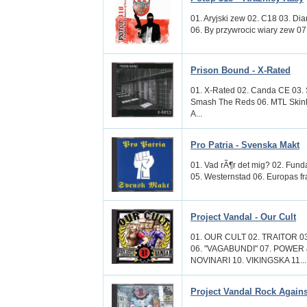
01. Aryjski zew 02. C18 03. Di
06. By przywrocic wiary zew 07
Prison Bound - X-Rated
01. X-Rated 02. Canda CE 03. 
Smash The Reds 06. MTL Skinh
A...
Pro Patria - Svenska Makt
01. Vad rÃ¶r det mig? 02. Funda
05. Westernstad 06. Europas fram
Project Vandal - Our Cult
01. OUR CULT 02. TRAITOR 
06. "VAGABUNDI" 07. POWER
NOVINARI 10. VIKINGSKA 11...
Project Vandal Rock Agains