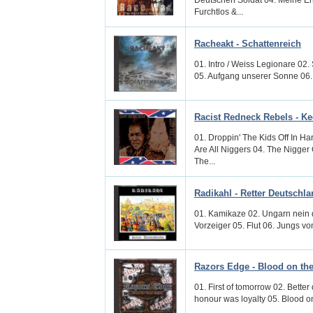
Furchtlos &...
Racheakt - Schattenreich
01. Intro / Weiss Legionare 02. 
05. Aufgang unserer Sonne 06.
Racist Redneck Rebels - Ke
01. Droppin' The Kids Off In H
Are All Niggers 04. The Nigger
The...
Radikahl - Retter Deutschl
01. Kamikaze 02. Ungarn nein 
Vorzeiger 05. Flut 06. Jungs v
Razors Edge - Blood on the
01. First of tomorrow 02. Bette
honour was loyalty 05. Blood on