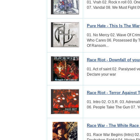
01. Vrah 02. Rock n roll 03. O
07. Vandal 08. We Must Fight 09.
Pure Hate - This Is The War
01. No Mercy 02. Wave Of Crim
Who Cares 06. Possessed By Th
Of Ransom...
Race Riot - Downfall of you
01. Act of saint 02. Paralysed 
Declare your war
Race Riot - Terror Against 
01. Intro 02. O.S.R. 03. Adrena
06. People Take The Gun 07. Yel
Race War - The White Race w
01. Race War Begins (Intro) 02
Deutschen Soldat 04. Meine Eh