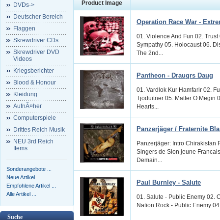
Product Image
DVDs->
Deutscher Bereich
Operation Race War - Extr
Flaggen
01. Violence And Fun 02. Trust 
Skrewdriver CDs
Sympathy 05. Holocaust 06. Di
Skrewdriver DVD
The 2nd...
Videos
Kriegsberichter
Pantheon - Draugrs Daug
Blood & Honour
01. Vardlok Kur Hamfarir 02. F
Kleidung
Tjoduitner 05. Matter O Megin 
AufnÃ¤her
Hearts...
Computerspiele
Panzerjäger / Fraternite Bl
Drittes Reich Musik
NEU 3rd Reich
Panzerjäger: Intro Chirakist
Items
Singers de Sion jeune Francai
Demain...
Sonderangebote ...
Neue Artikel ...
Paul Burnley - Salute
Empfohlene Artikel ...
Alle Artikel ...
01. Salute - Public Enemy 02. 
Nation Rock - Public Enemy 04.
Suche