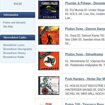
Plunder & Pillage - Desolat
€15.00
01. Fry Mumia 02. Under Siege
05. N.R.S. 06. Live, Die, Under
Information
Liar...
Preise und Versand
Site Map
Pluton Svea - Genom Kamp 
01. Svea 02. Genom Kamp Till S
Skrewdriver Links
War 1994 05. Sweden Arise 06. 
08....
Skrewdriver Lyrics
Skrewdriver Discography
Skrewdriver History
Pluton Svea - Stöveltramp
Skrewdriver Radio
01. Stöveltramp 02. Väpnad Kam
05. Thailänska småpojkar 06. The
Pork Hunters - Hinter Der 
01. HOLOCAUST INDUSTRIE 0
HINTERDER MASKE 05. DSCH
SICHEL 08. WER WILL NOCH MA
Potop 318 - Ttraznicy Rasy