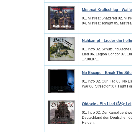
Mistreat Kraftschlag - Waff
01. Mistreat Shattered 02. Mist
04. Mistreat Tonight 05. Mistre
Nahkampf - Lieder die helf
01. Intro 02. Schutt und Asche 
Lied 06. Legion Condor 07. Eur
17.08.87...
No Escape - Break The Sil
01. Intro 02. Our Flag 03. No E
War 06. Streetfight 07. Fight Fo
Oidoxie - Ein Lied fÃ¼r Lei
01. Intro 02. Der Kampf geht we
Deutschland den Deutschen 05.
Helden...