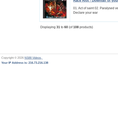
Race Riot - Downfall of you
01. Act of saint 02. Paralysed 
Declare your war
Displaying
31
to
60
(of
108
products)
Copyright © 2026
NS88 Videos,
Your IP Address is: 216.73.216.138