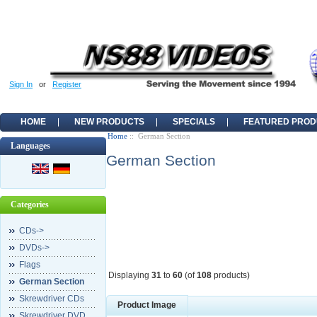
Sign In
or
Register
HOME
NEW PRODUCTS
SPECIALS
FEATURED PROD
Home
:: German Section
Languages
German Section
Categories
CDs->
DVDs->
Flags
Displaying
31
to
60
(of
108
products)
German Section
Skrewdriver CDs
Product Image
Skrewdriver DVD