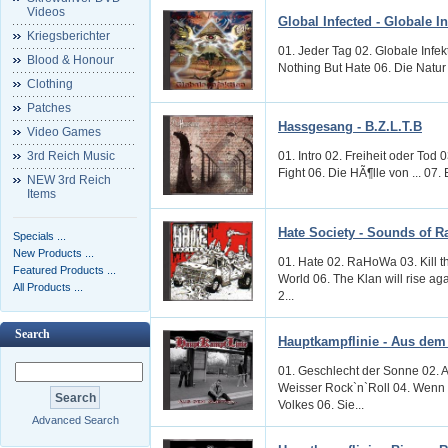
Videos
Global Infected - Globale In
Kriegsberichter
01. Jeder Tag 02. Globale Infe
Blood & Honour
Nothing But Hate 06. Die Natur 
Clothing
Patches
Hassgesang - B.Z.L.T.B
Video Games
3rd Reich Music
01. Intro 02. Freiheit oder Tod
Fight 06. Die HÃ¶lle von ... 07. 
NEW 3rd Reich
Items
Hate Society - Sounds of Ra
Specials ...
New Products ...
01. Hate 02. RaHoWa 03. Kill th
Featured Products ...
World 06. The Klan will rise a
All Products ...
2...
Search
Hauptkampflinie - Aus dem
01. Geschlecht der Sonne 02. 
Weisser Rock`n`Roll 04. Wenn
Volkes 06. Sie...
Advanced Search