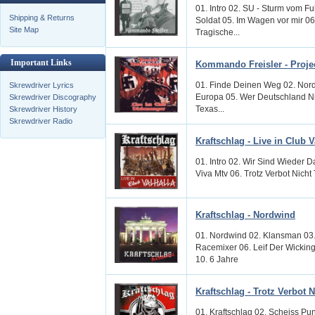
01. Intro 02. SU - Sturm vom 
Shipping & Returns
Soldat 05. Im Wagen vor mir 06.
Site Map
Tragische...
Important Links
Kommando Freisler - Proje
01. Finde Deinen Weg 02. Nord
Skrewdriver Lyrics
Europa 05. Wer Deutschland Nic
Skrewdriver Discography
Texas...
Skrewdriver History
Skrewdriver Radio
Kraftschlag - Live in Club V
01. Intro 02. Wir Sind Wieder 
Viva Mtv 06. Trotz Verbot Nicht
Kraftschlag - Nordwind
01. Nordwind 02. Klansman 03.
Racemixer 06. Leif Der Wickin
10. 6 Jahre
Kraftschlag - Trotz Verbot N
01. Kraftschlag 02. Scheiss Pu