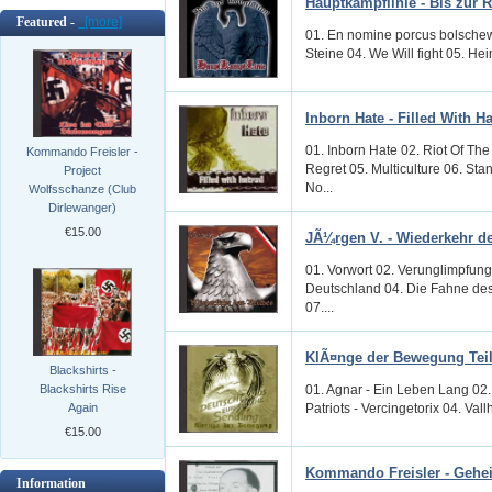
Hauptkampflinie - Bis zur 
Featured -
[more]
01. En nomine porcus bolschewi
Steine 04. We Will fight 05. He
Inborn Hate - Filled With H
01. Inborn Hate 02. Riot Of Th
Kommando Freisler -
Regret 05. Multiculture 06. St
Project
No...
Wolfsschanze (Club
Dirlewanger)
€15.00
JÃ¼rgen V. - Wiederkehr d
01. Vorwort 02. Verunglimpfung
Deutschland 04. Die Fahne des
07....
KlÃ¤nge der Bewegung Teil
Blackshirts -
01. Agnar - Ein Leben Lang 02.
Blackshirts Rise
Patriots - Vercingetorix 04. Val
Again
€15.00
Kommando Freisler - Gehe
Information