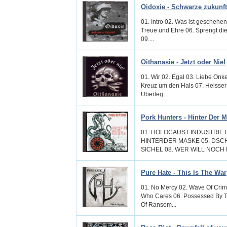
Oidoxie - Schwarze zukunft
01. Intro 02. Was ist geschehe
Treue und Ehre 06. Sprengt die
09....
Oithanasie - Jetzt oder Nie!
01. Wir 02. Egal 03. Liebe Onk
Kreuz um den Hals 07. Heisser
Uberleg...
Pork Hunters - Hinter Der 
01. HOLOCAUST INDUSTRIE 0
HINTERDER MASKE 05. DSCH
SICHEL 08. WER WILL NOCH MA
Pure Hate - This Is The War
01. No Mercy 02. Wave Of Crim
Who Cares 06. Possessed By Th
Of Ransom...