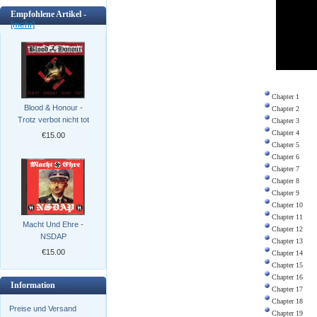
Empfohlene Artikel -
[mehr]
Chapter 1
Blood & Honour -
Chapter 2
Trotz verbot nicht tot
Chapter 3
Chapter 4
€15.00
Chapter 5
Chapter 6
Chapter 7
Chapter 8
Chapter 9
Chapter 10
Chapter 11
Macht Und Ehre -
Chapter 12
NSDAP
Chapter 13
€15.00
Chapter 14
Chapter 15
Chapter 16
Information
Chapter 17
Chapter 18
Preise und Versand
Chapter 19