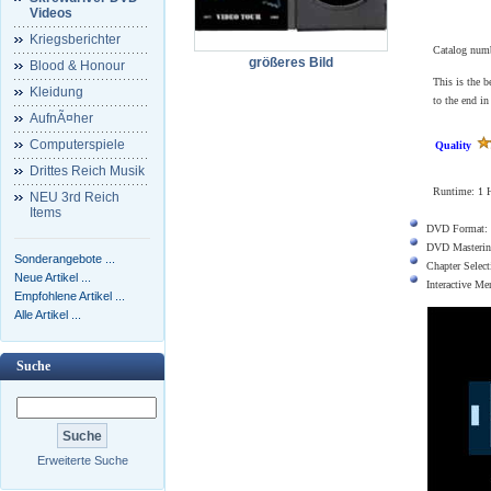
Videos
Kriegsberichter
Catalog num
größeres Bild
Blood & Honour
This is the b
Kleidung
to the end i
AufnÃ¤her
Computerspiele
Quality
Drittes Reich Musik
Runtime: 1 H
NEU 3rd Reich
Items
DVD Format:
DVD Masterin
Sonderangebote ...
Chapter Select
Neue Artikel ...
Interactive M
Empfohlene Artikel ...
Alle Artikel ...
Suche
Erweiterte Suche