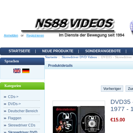
Anmelden
or
Registrieren
STARTSEITE
NEUE PRODUKTE
SONDERANGEBOTE
Startseite
::
Skrewdriver DVD Videos
:: DVD35 - Skrewdriver 
Sprachen
Produktdetails
Kategorien
Vorheriger
Zur
CDs->
DVD35 -
DVDs->
1977 - 
Deutscher Bereich
Flaggen
€15.00
Skrewdriver CDs
Skrewdriver DVD