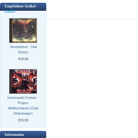
Empfohlene Artikel -
[mehr]
Skrewdriver - Hail
Victory
€15.00
Kommando Freisler -
Project
Wolfsschanze (Club
Dirlewanger)
€15.00
Information