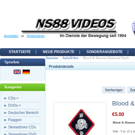
Anmelden
or
Registrieren
STARTSEITE
NEUE PRODUKTE
SONDERANGEBOTE
Startseite
::
AufnÃ¤her
:: Blood & Honour Diamond Patch
Sprachen
Produktdetails
Kategorien
Vorheriger
Zur
CDs->
Blood &
DVDs->
Deutscher Bereich
€5.00
Flaggen
Blood & Honour
Skrewdriver CDs
Size: 3 in (5.1 cm
Skrewdriver DVD