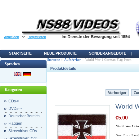
Anmelden
or
Registrieren
STARTSEITE
NEUE PRODUKTE
SONDERANGEBOTE
Startseite
::
AufnÃ¤her
:: World War 1 German Flag Patch
Sprachen
Produktdetails
Kategorien
Vorheriger
Zur
CDs->
World W
DVDs->
Deutscher Bereich
€5.00
Flaggen
World War 1 Ge
Skrewdriver CDs
Size: 2 in x 3 in 
Skrewdriver DVD