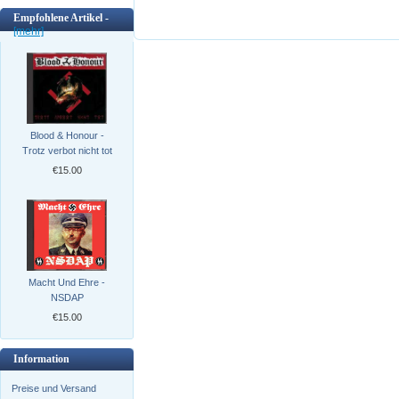
Empfohlene Artikel -
[mehr]
Blood & Honour -
Trotz verbot nicht tot
€15.00
Macht Und Ehre -
NSDAP
€15.00
Information
Preise und Versand