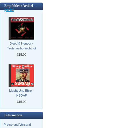
Empfohlene Artikel -
[mehr]
Blood & Honour -
Trotz verbot nicht tot
€15.00
Macht Und Ehre -
NSDAP
€15.00
Information
Preise und Versand