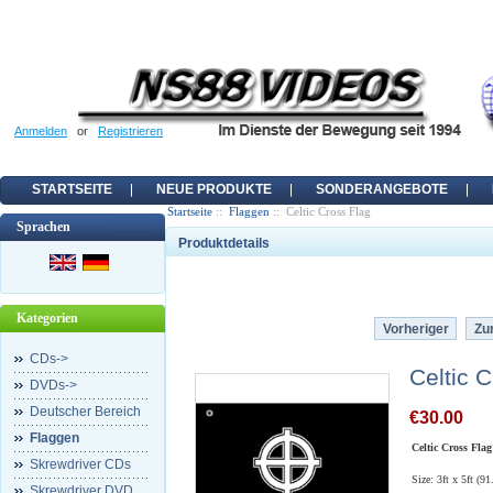
Anmelden
or
Registrieren
STARTSEITE
NEUE PRODUKTE
SONDERANGEBOTE
Startseite
::
Flaggen
:: Celtic Cross Flag
Sprachen
Produktdetails
Kategorien
Vorheriger
Zur
CDs->
Celtic 
DVDs->
Deutscher Bereich
€30.00
Flaggen
Celtic Cross Flag
Skrewdriver CDs
Size: 3ft x 5ft (9
Skrewdriver DVD