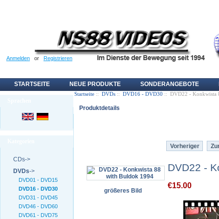
Anmelden
or
Registrieren
STARTSEITE
NEUE PRODUKTE
SONDERANGEBOTE
Startseite
::
DVDs
::
DVD16 - DVD30
:: DVD22 - Konkwista 
Sprachen
Produktdetails
Kategorien
Vorheriger
Zur
CDs->
DVD22 - Ko
DVDs
->
DVD01 - DVD15
€15.00
DVD16 - DVD30
größeres Bild
DVD31 - DVD45
DVD46 - DVD60
DVD61 - DVD75