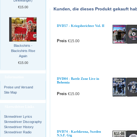
Dirlewanger)
€15.00
Kunden, die dieses Produkt gekauft ha
DVD57 - Kriegsberichter Vol. II
Preis
€15.00
Blackshirts -
DETAILS
Blackshirts Rise
Again
€15.00
Information
DVD04 - Battle Zone Live in
Bohemia
Preise und Versand
Site Map
Preis
€15.00
DETAILS
Skrewdriver Links
Skrewdriver Lyrics
Skrewdriver Discography
Skrewdriver History
DVD74 - Karlskrona, Sweden
Skrewdriver Radio
N.S.F. Gig