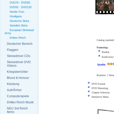
DVD76 - DVD90
DVD91 - DVD120
Nordic Fest
Hooligans
Deutsche Skins
Swedish Skins
European Skinhead
Army
Drittes Reich
Catalog number
Deutscher Bereich
Featuring:
Flaggen
Buldok
Skrewdriver CDs
Konkwista 
Skrewdriver DVD
Quality
Videos
Kriegsberichter
Runtime: 2
Hou
Blood & Honour
Kleidung
DVD Format:
DVD Mastering:
AufnÃ¤her
Chapter Selection
Computerspiele
Interactive Menu
Drittes Reich Musik
NEU 3rd Reich
Items