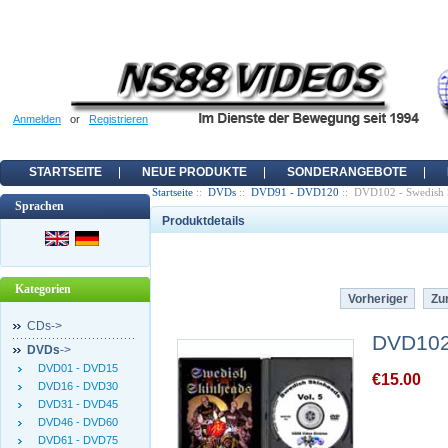
Anmelden
or
Registrieren
STARTSEITE
NEUE PRODUKTE
SONDERANGEBOTE
Startseite
::
DVDs
::
DVD91 - DVD120
:: DVD102 - Swedish 
Sprachen
Produktdetails
Kategorien
Vorheriger
Zur
CDs->
DVD102 
DVDs
->
DVD01 - DVD15
€15.00
DVD16 - DVD30
DVD31 - DVD45
DVD46 - DVD60
DVD61 - DVD75