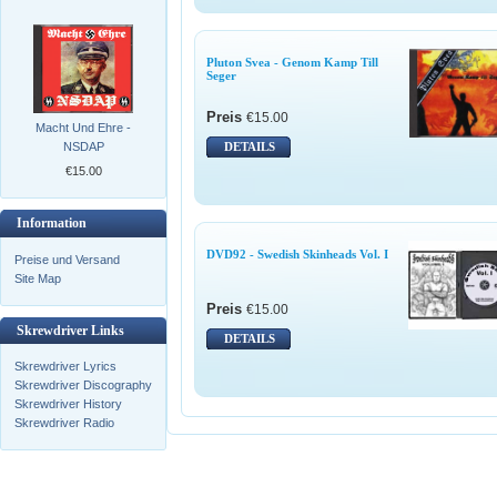
Pluton Svea - Genom Kamp Till
Seger
Preis
€15.00
Macht Und Ehre -
NSDAP
DETAILS
€15.00
Information
DVD92 - Swedish Skinheads Vol. I
Preise und Versand
Site Map
Preis
€15.00
Skrewdriver Links
DETAILS
Skrewdriver Lyrics
Skrewdriver Discography
Skrewdriver History
Skrewdriver Radio