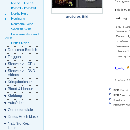
Catalog num
DVD76 - DVD90
DVD91 - DVD120
This is #5 
Nordic Fest
größeres Bild
Featuring:
Hooligans
Deutsche Skins
True Blood
Swedish Skins
dokument, 
European Skinhead
Tuna missly
Army
tv nyheter
Drittes Reich
dokumentar 
Deutscher Bereich
interview 
Stuart hylli
Flaggen
Skrewdriver CDs
Quality
Skrewdriver DVD
Videos
Runtime: 2 H
Kriegsberichter
Blood & Honour
DVD Format:
DVD Masterin
Kleidung
Chapter Select
AufnÃ¤her
Interactive M
Computerspiele
Drittes Reich Musik
NEU 3rd Reich
Items