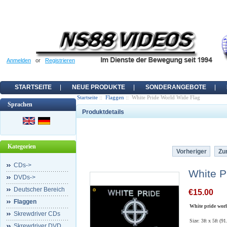
Anmelden
or
Registrieren
STARTSEITE
NEUE PRODUKTE
SONDERANGEBOTE
Startseite
::
Flaggen
:: White Pride World Wide Flag
Sprachen
Produktdetails
Kategorien
Vorheriger
Zur
CDs->
White P
DVDs->
Deutscher Bereich
€15.00
Flaggen
White pride worl
Skrewdriver CDs
Size: 3ft x 5ft (9
Skrewdriver DVD