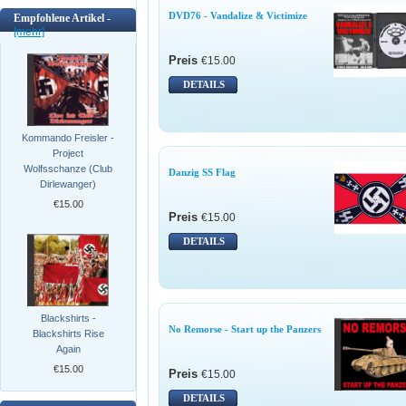
DVD76 - Vandalize & Victimize
Empfohlene Artikel -
[mehr]
Preis
€15.00
DETAILS
Kommando Freisler -
Project
Wolfsschanze (Club
Danzig SS Flag
Dirlewanger)
€15.00
Preis
€15.00
DETAILS
Blackshirts -
No Remorse - Start up the Panzers
Blackshirts Rise
Again
€15.00
Preis
€15.00
DETAILS