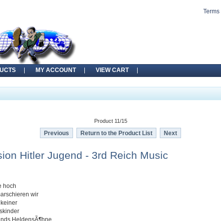
Terms 
UCTS
MY ACCOUNT
VIEW CART
Product 11/15
Previous
Return to the Product List
Next
sion Hitler Jugend - 3rd Reich Music
e hoch
arschieren wir
 keiner
skinder
lands HeldensÃ¶hne