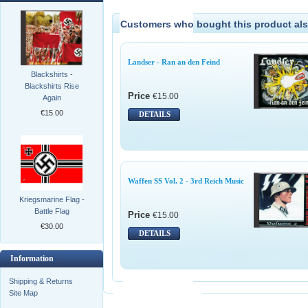
Customers who bought this product als
Landser - Ran an den Feind
Blackshirts -
Blackshirts Rise
Price
€15.00
Again
€15.00
DETAILS
Waffen SS Vol. 2 - 3rd Reich Music
Kriegsmarine Flag -
Battle Flag
Price
€15.00
€30.00
DETAILS
Information
Shipping & Returns
Site Map