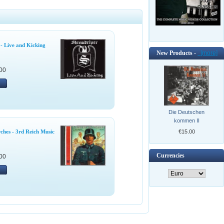
- Live and Kicking
New Products -
[more]
00
Die Deutschen
kommen II
ches - 3rd Reich Music
€15.00
Currencies
00