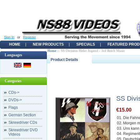
Sign In
or
Register
HOME
NEW PRODUCTS
SPECIALS
FEATURED PROD
Home
:: SS Division Hitler Jugend - 3rd Reich Music
Languages
Product Details
Categories
CDs->
SS Divi
DVDs->
Flags
€15.00
German Section
01. Die Fahn
Skrewdriver CDs
02. Morgen m
03. Uns kann
Skrewdriver DVD
04. Regiment
Videos
05. Deutsch