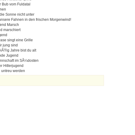
er Bub vom Fuldatal
nnen
die Sonne nicht unter
 unsere Fahnen in den frischen Morgenwind!
ugend Marsch
nd marschiert
gend
ase singt eine Grille
ir jung sind
iÃŸig Jahre bist du alt
nde Jugend
nnschaft im SÃ¼dosten
r Hitlerjugend
e untreu werden