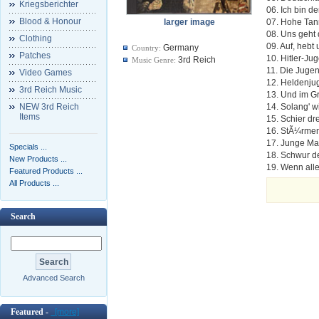
Kriegsberichter
06. Ich bin d
Blood & Honour
larger image
07. Hohe Ta
08. Uns geht 
Clothing
09. Auf, hebt
Germany
Country:
Patches
10. Hitler-J
3rd Reich
Music Genre:
11. Die Juge
Video Games
12. Heldenju
3rd Reich Music
13. Und im Gr
NEW 3rd Reich
14. Solang' w
Items
15. Schier dre
16. StÃ¼rme
17. Junge Ma
Specials ...
18. Schwur de
New Products ...
19. Wenn all
Featured Products ...
All Products ...
Search
Advanced Search
Featured -
[more]