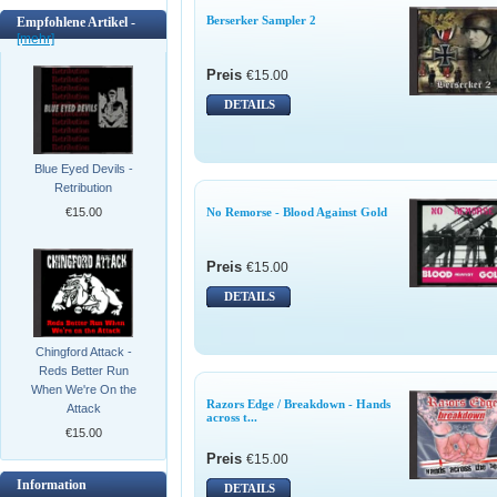
Berserker Sampler 2
Empfohlene Artikel -
[mehr]
Preis
€15.00
DETAILS
Blue Eyed Devils -
Retribution
No Remorse - Blood Against Gold
€15.00
Preis
€15.00
DETAILS
Chingford Attack -
Reds Better Run
When We're On the
Razors Edge / Breakdown - Hands
Attack
across t...
€15.00
Preis
€15.00
Information
DETAILS