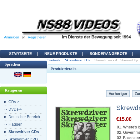
Anmelden
or
Registrieren
STARTSEITE
NEUE PRODUKTE
SONDERANGEBOTE
Startseite
::
Skrewdriver CDs
:: Skrewdriver - All Skrewed Up
Sprachen
Produktdetails
Kategorien
Vorheriger
Zur
CDs->
Skrewdr
DVDs->
Deutscher Bereich
€15.00
Flaggen
01. Where's 
Skrewdriver CDs
02. Governme
03. Backstree
Skrewdriver DVD