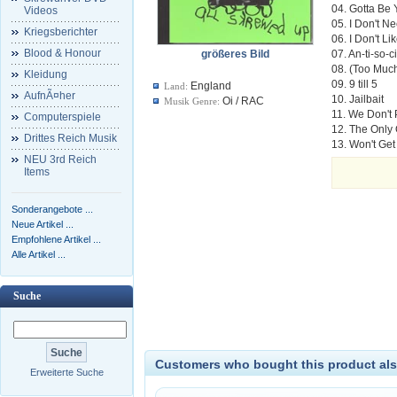
04. Gotta Be
Videos
05. I Don't N
Kriegsberichter
06. I Don't Li
Blood & Honour
größeres Bild
07. An-ti-so-c
08. (Too Muc
Kleidung
09. 9 till 5
England
Land:
AufnÃ¤her
10. Jailbait
Oi / RAC
Musik Genre:
11. We Don't
Computerspiele
12. The Only
Drittes Reich Musik
13. Won't Get
NEU 3rd Reich
Items
Sonderangebote ...
Neue Artikel ...
Empfohlene Artikel ...
Alle Artikel ...
Suche
Customers who bought this product als
Erweiterte Suche