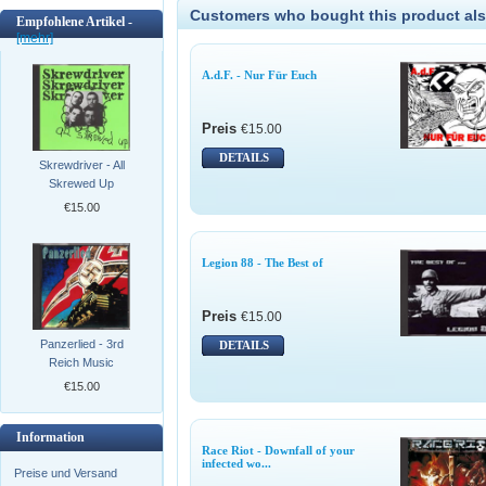
Customers who bought this product als
Empfohlene Artikel -
[mehr]
A.d.F. - Nur Für Euch
Preis
€15.00
DETAILS
Skrewdriver - All
Skrewed Up
€15.00
Legion 88 - The Best of
Preis
€15.00
Panzerlied - 3rd
DETAILS
Reich Music
€15.00
Information
Race Riot - Downfall of your
infected wo...
Preise und Versand