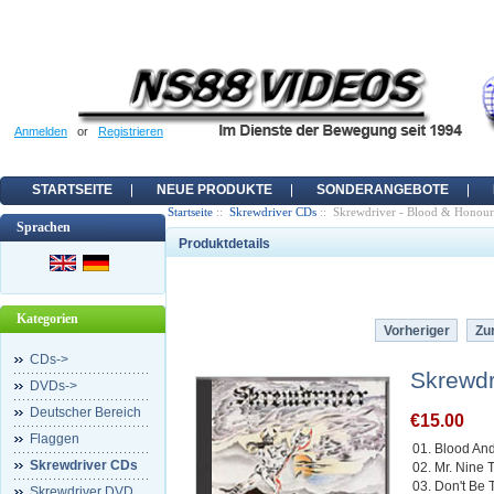
Anmelden
or
Registrieren
STARTSEITE
NEUE PRODUKTE
SONDERANGEBOTE
Startseite
::
Skrewdriver CDs
:: Skrewdriver - Blood & Honour
Sprachen
Produktdetails
Kategorien
Vorheriger
Zur
CDs->
Skrewdr
DVDs->
Deutscher Bereich
€15.00
Flaggen
01. Blood An
Skrewdriver CDs
02. Mr. Nine 
03. Don't Be 
Skrewdriver DVD