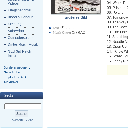
04. When The
Videos
05. Prisoner
Kriegsberichter
06. Poland
Blood & Honour
größeres Bild
07. Tomorrow
08. The Way I
Kleidung
09. The Jewe
England
Land:
AufnÃ¤her
10. One Fine
Oi / RAC
Musik Genre:
11. Searchin
Computerspiele
12. Needle 
Drittes Reich Musik
13. Open Up 
NEU 3rd Reich
14. I Know W
Items
15. Street Fi
16. Friday Ni
Sonderangebote ...
Neue Artikel ...
Empfohlene Artikel ...
Alle Artikel ...
Suche
Erweiterte Suche