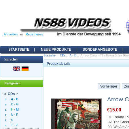
Anmelden
or
Registrieren
STARTSEITE
NEUE PRODUKTE
SONDERANGEBOTE
Startseite
::
CDs
::
A - B
:: Arrow Cross - The Green Shirts Ris
Sprachen
Produktdetails
Kategorien
Vorheriger
Zur
CDs
->
Arrow C
A - B
C - G
€15.00
H - M
N - R
01. Ready Fo
S
02. The Green
T - Z
03. We Are A