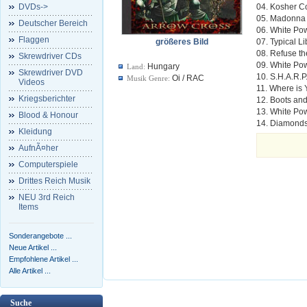
DVDs->
04. Kosher C
05. Madonna
Deutscher Bereich
06. White Po
Flaggen
größeres Bild
07. Typical Li
08. Refuse t
Skrewdriver CDs
09. White Po
Hungary
Land:
Skrewdriver DVD
10. S.H.A.R.P
Oi / RAC
Musik Genre:
Videos
11. Where is
Kriegsberichter
12. Boots an
13. White Po
Blood & Honour
14. Diamonds 
Kleidung
AufnÃ¤her
Computerspiele
Drittes Reich Musik
NEU 3rd Reich
Items
Sonderangebote ...
Neue Artikel ...
Empfohlene Artikel ...
Alle Artikel ...
Suche