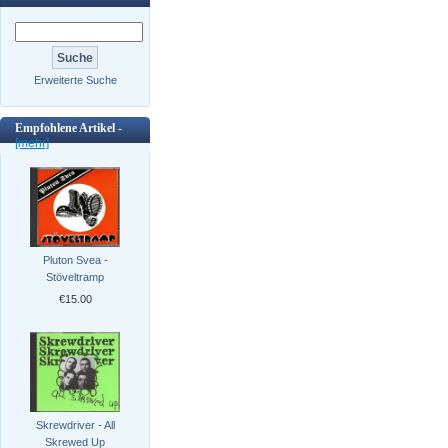
Erweiterte Suche
Empfohlene Artikel -
[mehr]
Pluton Svea -
Stöveltramp
€15.00
Skrewdriver - All
Skrewed Up