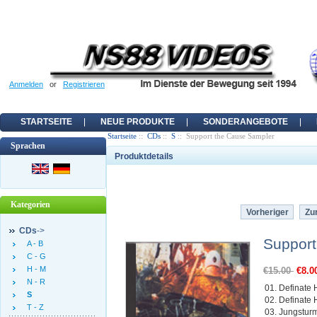
Anmelden
or
Registrieren
STARTSEITE
NEUE PRODUKTE
SONDERANGEBOTE
Startseite
::
CDs
::
S
:: Support the Cause Sampler
Sprachen
Produktdetails
Kategorien
Vorheriger
Zur
CDs
->
Support
A - B
C - G
H - M
€15.00
€8.0
N - R
01. Definate
S
02. Definate H
T - Z
03. Jungstur