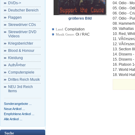
DVDs->
04. Odio - Mo
05. Odio - Od
Deutscher Bereich
06. Odio - Cr
Flaggen
größeres Bild
07. Odio - Pu
08. Hammerh
Skrewdriver CDs
09. Valhallas 
Compilation
Land:
Skrewdriver DVD
10. Red, Whi
Oi / RAC
Musik Genre:
Videos
11. VÃ©rszer
Kriegsberichter
12. VÃ©rszer
13. Section 8
Blood & Honour
14. Dissens 
Kleidung
15. Dissens
16. Platoon 1
AufnÃ¤her
17. World Hat
Computerspiele
18. World Hat
Drittes Reich Musik
NEU 3rd Reich
Items
Sonderangebote ...
Neue Artikel ...
Empfohlene Artikel ...
Alle Artikel ...
Suche