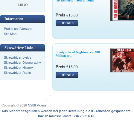
No Remorse - Son of Odin
€15.00
Preis
€15.00
Information
DETAILS
Preise und Versand
Site Map
Skrewdriver Links
Straightlaced Nightmare - 300
Million re...
Skrewdriver Lyrics
Skrewdriver Discography
Preis
€15.00
Skrewdriver History
Skrewdriver Radio
DETAILS
Copyright © 2026
NS88 Videos,
Aus Sicherheitsgründen werden bei jeder Bestellung die IP-Adressen gespeichert.
Ihre IP Adresse lautet: 216.73.216.42