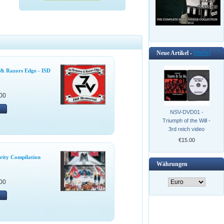
Neue Artikel -
[mehr]
& Razors Edge - ISD
00
NSV-DVD01 -
Triumph of the Will -
3rd reich video
€15.00
rity Compilation
Währungen
00