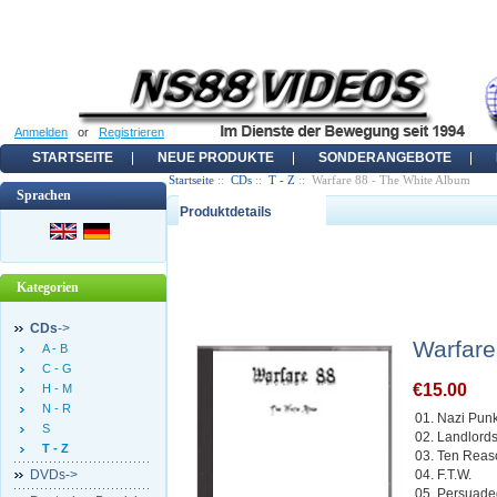
Anmelden
or
Registrieren
STARTSEITE
NEUE PRODUKTE
SONDERANGEBOTE
Startseite
::
CDs
::
T - Z
:: Warfare 88 - The White Album
Sprachen
Produktdetails
Kategorien
CDs
->
Warfare
A - B
C - G
€15.00
H - M
N - R
01. Nazi Pun
S
02. Landlord
T - Z
03. Ten Reas
DVDs->
04. F.T.W.
05. Persuad