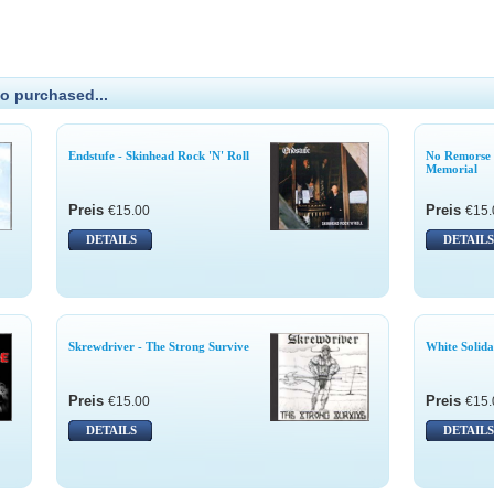
o purchased...
Endstufe - Skinhead Rock 'N' Roll
No Remorse 
Memorial
Preis
Preis
€15.00
€15.
DETAILS
DETAILS
Skrewdriver - The Strong Survive
White Solida
Preis
Preis
€15.00
€15.
DETAILS
DETAILS