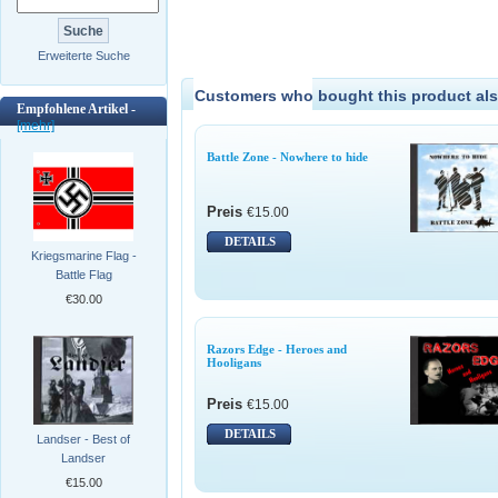
Erweiterte Suche
Customers who bought this product als
Empfohlene Artikel -
[mehr]
Battle Zone - Nowhere to hide
Preis
€15.00
DETAILS
Kriegsmarine Flag -
Battle Flag
€30.00
Razors Edge - Heroes and
Hooligans
Preis
€15.00
DETAILS
Landser - Best of
Landser
€15.00