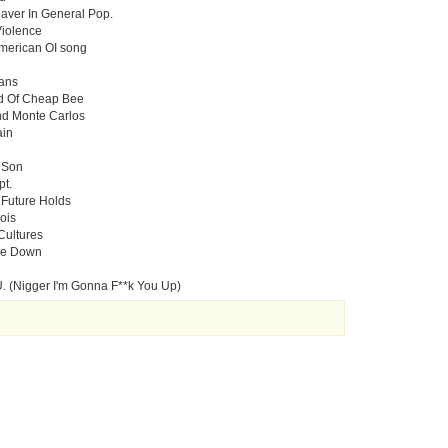
aver In General Pop.
Violence
merican OI song
lans
ad Of Cheap Bee
And Monte Carlos
ain
e Son
pt.
 Future Holds
ois
 Cultures
 Me Down
.U. (Nigger I'm Gonna F**k You Up)