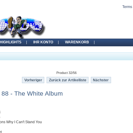
Terms 
HIGHLIGHTS
IHR KONTO
WARENKORB
Product 32/56
Vorheriger
Zurück zur Artikelliste
Nächster
 88 - The White Album
k
s
ons Why I Can't Stand You
ed