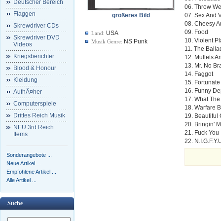
Deutscher Bereich
06. Throw We
Flaggen
größeres Bild
07. Sex And 
08. Cheesy A
Skrewdriver CDs
09. Food
USA
Land:
Skrewdriver DVD
10. Violent P
NS Punk
Musik Genre:
Videos
11. The Ball
Kriegsberichter
12. Mullets 
13. Mr. No Br
Blood & Honour
14. Faggot
Kleidung
15. Fortunat
16. Funny De
AufnÃ¤her
17. What The
Computerspiele
18. Warfare B
Drittes Reich Musik
19. Beautiful
20. Bringin'
NEU 3rd Reich
21. Fuck You
Items
22. N.I.G.F.Y
Sonderangebote ...
Neue Artikel ...
Empfohlene Artikel ...
Alle Artikel ...
Suche