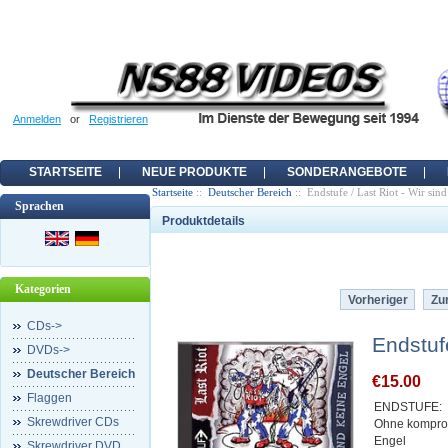
Anmelden
or
Registrieren
STARTSEITE
NEUE PRODUKTE
SONDERANGEBOTE
Startseite
::
Deutscher Bereich
:: Endstufe / Last Riot - Wir sin
Sprachen
Produktdetails
Kategorien
Vorheriger
Zur
CDs->
Endstufe
DVDs->
Deutscher Bereich
€15.00
Flaggen
ENDSTUFE:
Skrewdriver CDs
Ohne kompro
Engel
Skrewdriver DVD