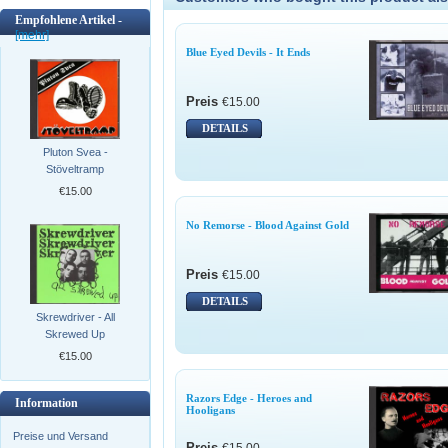
Empfohlene Artikel -
[mehr]
Blue Eyed Devils - It Ends
Preis
€15.00
DETAILS
Pluton Svea -
Stöveltramp
€15.00
No Remorse - Blood Against Gold
Preis
€15.00
DETAILS
Skrewdriver - All
Skrewed Up
€15.00
Razors Edge - Heroes and
Information
Hooligans
Preise und Versand
Preis
€15.00