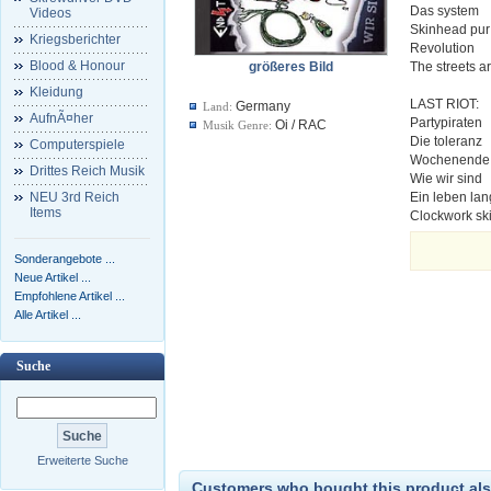
Das system
Videos
Skinhead pur
Kriegsberichter
Revolution
Blood & Honour
größeres Bild
The streets a
Kleidung
LAST RIOT:
Germany
Land:
AufnÃ¤her
Partypiraten
Oi / RAC
Musik Genre:
Die toleranz
Computerspiele
Wochenende
Drittes Reich Musik
Wie wir sind
NEU 3rd Reich
Ein leben lan
Items
Clockwork sk
Sonderangebote ...
Neue Artikel ...
Empfohlene Artikel ...
Alle Artikel ...
Suche
Erweiterte Suche
Customers who bought this product als