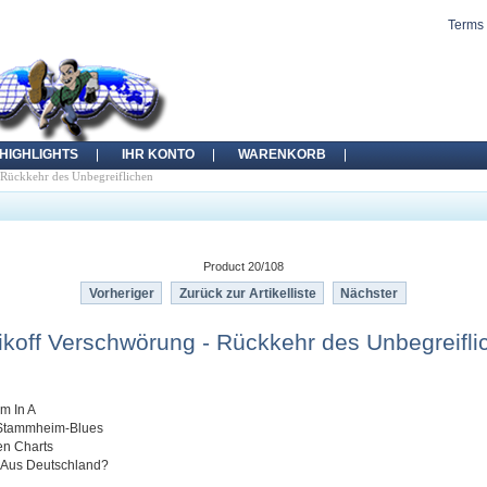
Terms 
HIGHLIGHTS
IHR KONTO
WARENKORB
 Rückkehr des Unbegreiflichen
Product 20/108
Vorheriger
Zurück zur Artikelliste
Nächster
ikoff Verschwörung - Rückkehr des Unbegreifli
m In A
t-Stammheim-Blues
Den Charts
 Aus Deutschland?