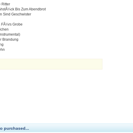
 Ritter
¼hstÃ¼ck Bis Zum Abendbrot
rn Sind Geschwister
s FÃ¼rs Grobe
ichen
Instrumental)
Der Brandung
ong
ehn
d
o purchased...