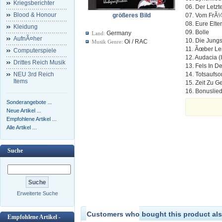
Kriegsberichter
06. Der Letzte
Blood & Honour
größeres Bild
07. Vom FrÃ
08. Eure Elte
Kleidung
09. Bolle
Germany
Land:
AufnÃ¤her
10. Die Jung
Oi / RAC
Musik Genre:
11. Ãœber Le
Computerspiele
12. Audacia (
Drittes Reich Musik
13. Fels In 
NEU 3rd Reich
14. Totsaufs
Items
15. Zeit Zu G
16. Bonuslie
Sonderangebote ...
Neue Artikel ...
Empfohlene Artikel ...
Alle Artikel ...
Suche
Erweiterte Suche
Customers who bought this product als
Empfohlene Artikel -