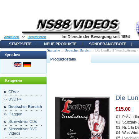
Anmelden
or
Registrieren
STARTSEITE
NEUE PRODUKTE
SONDERANGEBOTE
Startseite
::
Deutscher Bereich
:: Die Lunikoff Verschwörung -
Sprachen
Produktdetails
Kategorien
CDs->
Die Lun
DVDs->
Deutscher Bereich
€15.00
Flaggen
01. PrÃ¤ludiu
Skrewdriver CDs
02. Stuttgar
03. Nr. 1 In 
Skrewdriver DVD
04. Was Wird
Videos
05. Lynchlied