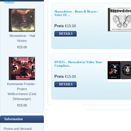
[mehr]
Skrewdriver - Boots & Braces /
Voice Of ...
Preis
€15.00
DETAILS
Skrewdriver - Hail
Victory
€15.00
DVD35 - Skrewdriver Video Tour
Compilati...
Preis
€15.00
Kommando Freisler -
DETAILS
Project
Wolfsschanze (Club
Dirlewanger)
€15.00
Information
Preise und Versand