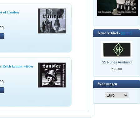
st of Landser
00
Neue Artikel -
[mehr]
SS Runes Armband
as Reich kommt wieder
€25.00
00
Währungen