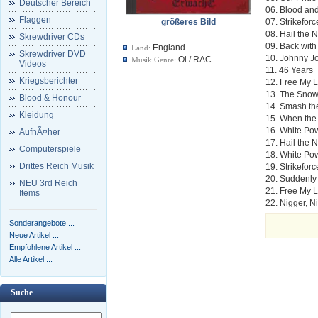
Deutscher Bereich
06. Blood an
Flaggen
größeres Bild
07. Strikeforc
08. Hail the
Skrewdriver CDs
09. Back wit
England
Land:
Skrewdriver DVD
10. Johnny J
Oi / RAC
Musik Genre:
Videos
11. 46 Years
Kriegsberichter
12. Free My 
13. The Snow
Blood & Honour
14. Smash th
Kleidung
15. When the
16. White Po
AufnÃ¤her
17. Hail the
Computerspiele
18. White Po
Drittes Reich Musik
19. Strikeforc
20. Suddenly
NEU 3rd Reich
21. Free My 
Items
22. Nigger, N
Sonderangebote ...
Neue Artikel ...
Empfohlene Artikel ...
Alle Artikel ...
Suche