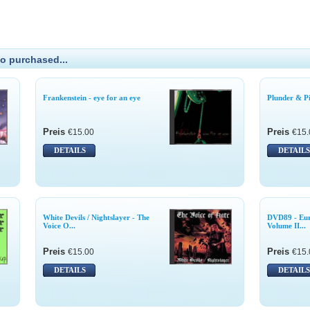
o purchased...
Frankenstein - eye for an eye
Plunder & Pi
Preis
Preis
€15.00
€15.
DETAILS
DETAILS
White Devils / Nightslayer - The
DVD89 - Eu
Voice O...
Volume II...
Preis
Preis
€15.00
€15.
DETAILS
DETAILS