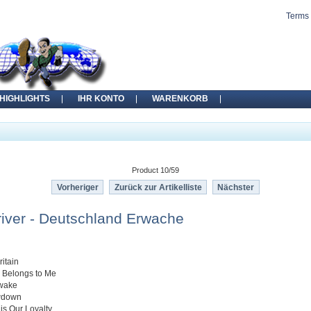
Terms 
HIGHLIGHTS
IHR KONTO
WARENKORB
Product 10/59
Vorheriger
Zurück zur Artikelliste
Nächster
iver - Deutschland Erwache
ritain
 Belongs to Me
Awake
wdown
 is Our Loyalty