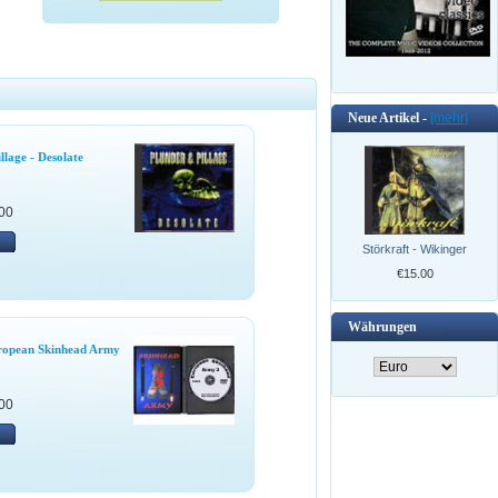
Neue Artikel -
[mehr]
llage - Desolate
00
Störkraft - Wikinger
€15.00
Währungen
ropean Skinhead Army
00