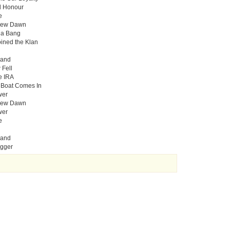
d Honour
e
 New Dawn
h a Bang
oined the Klan
Land
 Fell
e IRA
 Boat Comes In
wer
 New Dawn
wer
e
Land
igger