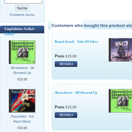
Erweiterte Suche
Customers who bought this product als
Empfohlene Artikel -
[mehr]
Brutal Attack - Tales Of Glory
Preis
€15.00
DETAILS
Skrewdriver - All
Skrewed Up
€15.00
Skrewdriver - All Skrewed Up
Preis
€15.00
DETAILS
Panzerlied - 3rd
Reich Music
€15.00