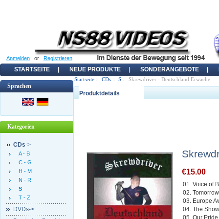
Anmelden
or
Registrieren
STARTSEITE
NEUE PRODUKTE
SONDERANGEBOTE
Startseite
::
CDs
::
S
:: Skrewdriver - Deutschland Erwache
Sprachen
Produktdetails
Kategorien
CDs
->
Skrewdr
A - B
C - G
€15.00
H - M
N - R
01. Voice of B
S
02. Tomorrow
T - Z
03. Europe 
DVDs->
04. The Sho
05. Our Pride