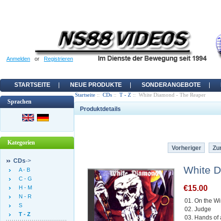
Anmelden
or
Registrieren
STARTSEITE
NEUE PRODUKTE
SONDERANGEBOTE
Startseite
::
CDs
::
T - Z
:: White Diamond - The Reaper
Sprachen
Produktdetails
Kategorien
Vorheriger
Zur
CDs
->
White D
A - B
C - G
€15.00
H - M
N - R
01. On the Wi
S
02. Judge
T - Z
03. Hands of 