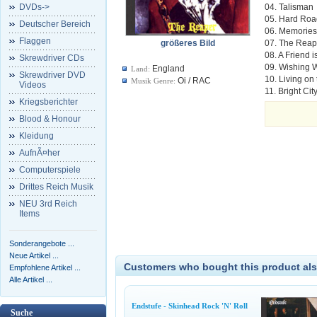
DVDs->
04. Talisman
05. Hard Ro
Deutscher Bereich
06. Memorie
Flaggen
größeres Bild
07. The Reap
08. A Friend i
Skrewdriver CDs
09. Wishing W
England
Land:
Skrewdriver DVD
10. Living on
Oi / RAC
Musik Genre:
Videos
11. Bright Cit
Kriegsberichter
Blood & Honour
Kleidung
AufnÃ¤her
Computerspiele
Drittes Reich Musik
NEU 3rd Reich
Items
Sonderangebote ...
Neue Artikel ...
Customers who bought this product als
Empfohlene Artikel ...
Alle Artikel ...
Endstufe - Skinhead Rock 'N' Roll
Suche