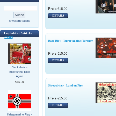
Preis
€15.00
DETAILS
Erweiterte Suche
Empfohlene Artikel -
[mehr]
Race Riot - Terror Against Tyranny
Preis
€15.00
DETAILS
Blackshirts -
Blackshirts Rise
Again
€15.00
Skrewdriver - Land on Fire
Preis
€15.00
DETAILS
Kriegsmarine Flag -