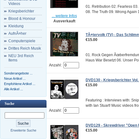
Videos
01. Retribution 02. Fearless 03
Kriegsberichter
08. The Truth 09. Wrong Again 10. 
... weitere Infos
Blood & Honour
Ausverkauft
Kleidung
AufnÃ¤her
TÃ¤tervolk (TV) - Das Schlimms
€15.00
Computerspiele
Drittes Reich Musik
01. Rock Gegen Ãœberfremdung 0
NEU 3rd Reich
Haus War Besetzt 06. Unser Poli
Items
Anzahl:
Sonderangebote ...
Neue Artikel ...
DVD130 - Kriegsberichter Vol. 
Empfohlene Artikel ...
€15.00
Alle Artikel ...
Featuring : Interviews with: S
Suche
with Ian Stuart! Music videos fro
Anzahl:
DVD129 - Skrewdriver "Open 
€15.00
Erweiterte Suche