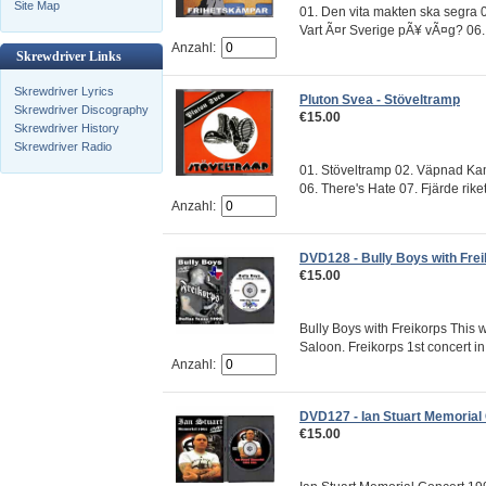
Site Map
01. Den vita makten ska segra 
Vart Ã¤r Sverige pÃ¥ vÃ¤g? 06. 
Anzahl:
Skrewdriver Links
Skrewdriver Lyrics
Pluton Svea - Stöveltramp
Skrewdriver Discography
€15.00
Skrewdriver History
Skrewdriver Radio
01. Stöveltramp 02. Väpnad Kam
06. There's Hate 07. Fjärde riket 
Anzahl:
DVD128 - Bully Boys with Fre
€15.00
Bully Boys with Freikorps This 
Saloon. Freikorps 1st concert in
Anzahl:
DVD127 - Ian Stuart Memorial
€15.00