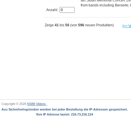
Ian Stuart Memorial Concert 199
from bands including Berserkr, 
Anzahl:
Zeige
41
bis
50
(von
596
neuen Produkten)
[<< V
Copyright © 2026
NS88 Videos,
Aus Sicherheitsgründen werden bei jeder Bestellung die IP-Adressen gespeichert.
Ihre IP Adresse lautet: 216.73.216.124