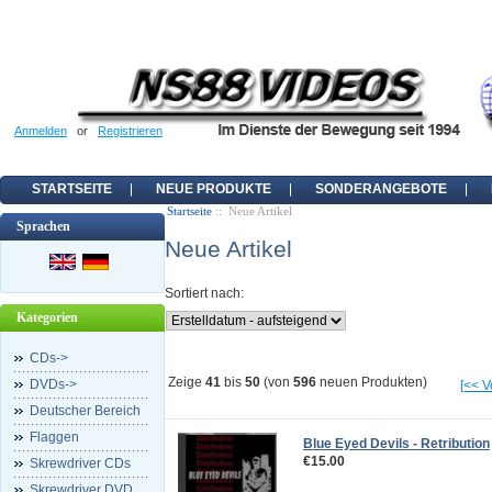
Anmelden
or
Registrieren
STARTSEITE
NEUE PRODUKTE
SONDERANGEBOTE
Startseite
:: Neue Artikel
Sprachen
Neue Artikel
Sortiert nach:
Kategorien
CDs->
Zeige
41
bis
50
(von
596
neuen Produkten)
DVDs->
[<< V
Deutscher Bereich
Flaggen
Blue Eyed Devils - Retribution
€15.00
Skrewdriver CDs
Skrewdriver DVD