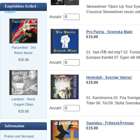
Empfohlene Artikel -
Skrewdriver "Open Up Your Eye
[mehr]
Classical Skrewdriver music vide
Anzahl:
Pro Patria - Svenska Makt
€15.00
Panzerlied - 3rd
01. Vad rÃ¶r det mig? 02. Funda
Reich Music
Europas framtid 07. Egen stil 08.
€15.00
Anzahl:
Heimdall - Sverige Vakna!
€15.00
01. Karolinerna 02. Fria Sverig
Landser - Rock
Tider 08. Tid 09. Stolta Svenskar
Gegen Oben
Anzahl:
€15.00
Spandau - FrihetskÃ¤mpar
Information
€15.00
Preise und Versand