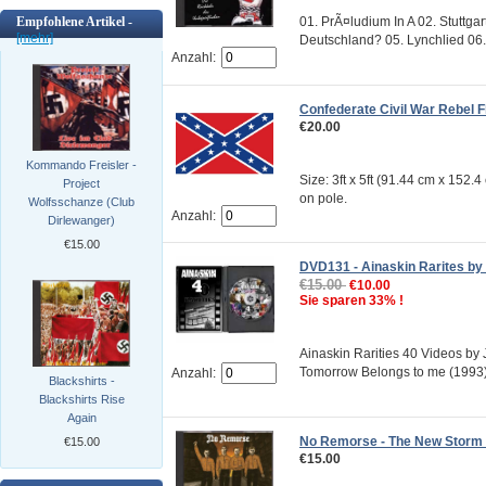
01. PrÃ¤ludium In A 02. Stuttg
Empfohlene Artikel -
[mehr]
Deutschland? 05. Lynchlied 06. 
Anzahl:
Confederate Civil War Rebel F
€20.00
Kommando Freisler -
Size: 3ft x 5ft (91.44 cm x 152.
Project
on pole.
Wolfsschanze (Club
Anzahl:
Dirlewanger)
€15.00
DVD131 - Ainaskin Rarites by
€15.00
€10.00
Sie sparen 33% !
Ainaskin Rarities 40 Videos by
Tomorrow Belongs to me (1993) 02
Anzahl:
Blackshirts -
Blackshirts Rise
Again
No Remorse - The New Storm
€15.00
€15.00