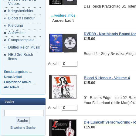
Videos
Das Reich Kraftschlag SS Tote
Kriegsberichter
... weitere Infos
Blood & Honour
Ausverkauft
Kleidung
AufnÃ¤her
DVD39 - Northlands Bound fo
€15.00
Computerspiele
Drittes Reich Musik
Bound for Glory Svastika Midga
NEU 3rd Reich
Items
Anzahl:
Sonderangebote ...
Neue Artikel ...
Blood & Honour - Volume 4
Empfohlene Artikel ...
€15.00
Alle Artikel ...
01. Razors Edge - Intro 02. Ra
Suche
Your Fatherland (Little Man) 04. 
Anzahl:
Die Lunikoff Verschwörung - 
€15.00
Erweiterte Suche