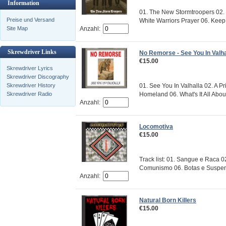
Information
01. The New Stormtroopers 02. 
Preise und Versand
White Warriors Prayer 06. Keep I
Anzahl:
Site Map
Skrewdriver Links
No Remorse - See You In Valha
€15.00
Skrewdriver Lyrics
Skrewdriver Discography
01. See You In Valhalla 02. A P
Skrewdriver History
Homeland 06. What's It All About
Skrewdriver Radio
Anzahl:
Locomotiva
€15.00
Track list: 01. Sangue e Raca 0
Comunismo 06. Botas e Suspens
Anzahl:
Natural Born Killers
€15.00