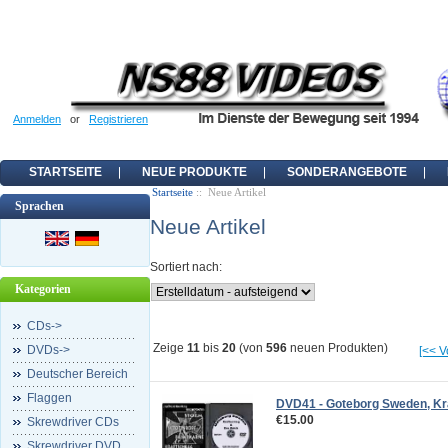
Anmelden
or
Registrieren
STARTSEITE
NEUE PRODUKTE
SONDERANGEBOTE
Startseite
:: Neue Artikel
Sprachen
Neue Artikel
Sortiert nach:
Kategorien
CDs->
Zeige
11
bis
20
(von
596
neuen Produkten)
DVDs->
[<< V
Deutscher Bereich
Flaggen
DVD41 - Goteborg Sweden, Kr
€15.00
Skrewdriver CDs
Skrewdriver DVD