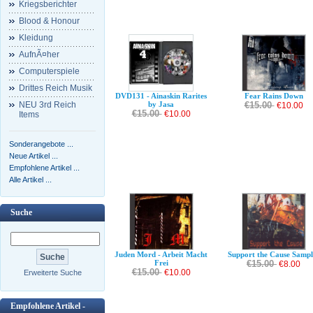
Kriegsberichter
Blood & Honour
Kleidung
AufnÃ¤her
Computerspiele
Drittes Reich Musik
DVD131 - Ainaskin Rarites
Fear Rains Down
NEU 3rd Reich
by Jasa
€15.00
€10.00
€15.00
€10.00
Items
Sonderangebote ...
Neue Artikel ...
Empfohlene Artikel ...
Alle Artikel ...
Suche
Juden Mord - Arbeit Macht
Support the Cause Sampl
Frei
€15.00
€8.00
€15.00
€10.00
Erweiterte Suche
Empfohlene Artikel -