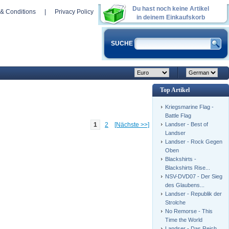
Du hast noch keine Artikel
& Conditions
|
Privacy Policy
in deinem Einkaufskorb
SUCHE
Top Artikel
Kriegsmarine Flag -
Battle Flag
Landser - Best of
1
2
[Nächste >>]
Landser
Landser - Rock Gegen
Oben
Blackshirts -
Blackshirts Rise...
NSV-DVD07 - Der Sieg
des Glaubens...
Landser - Republik der
Strolche
No Remorse - This
Time the World
Landser - Das Reich