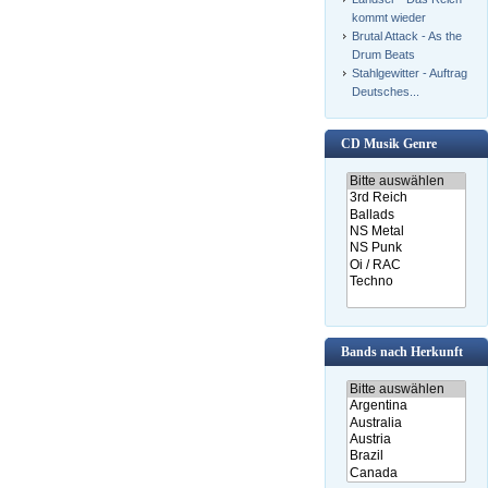
kommt wieder
Brutal Attack - As the
Drum Beats
Stahlgewitter - Auftrag
Deutsches...
CD Musik Genre
Bands nach Herkunft