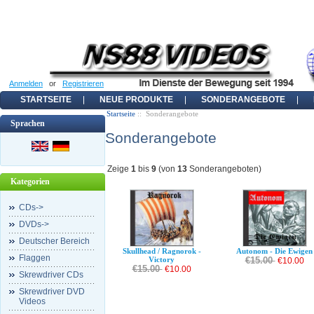
Anmelden
or
Registrieren
STARTSEITE
NEUE PRODUKTE
SONDERANGEBOTE
Startseite
:: Sonderangebote
Sprachen
Sonderangebote
Zeige
1
bis
9
(von
13
Sonderangeboten)
Kategorien
CDs->
DVDs->
Deutscher Bereich
Skullhead / Ragnorok -
Autonom - Die Ewigen
Flaggen
Victory
€15.00
€10.00
€15.00
€10.00
Skrewdriver CDs
Skrewdriver DVD
Videos