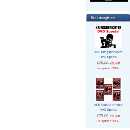
Sonderangebote -
[mehr]
All 5 Kriegsberichter
DVD Special
€75.00
€50.00
Sie sparen 33% !
All 5 Blood & Honour
DVD Special
€75.00
€50.00
Sie sparen 33% !