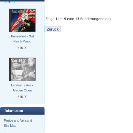
[mehr]
Zeige
1
bis
9
(von
13
Sonderangeboten)
Zurück
Panzerlied - 3rd
Reich Music
€15.00
Landser - Rock
Gegen Oben
€15.00
Information
Preise und Versand
Site Map