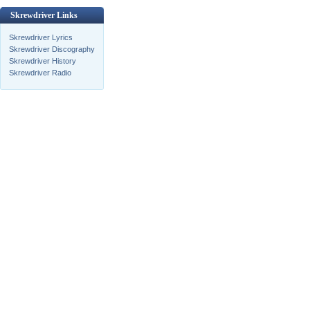
Skrewdriver Links
Skrewdriver Lyrics
Skrewdriver Discography
Skrewdriver History
Skrewdriver Radio