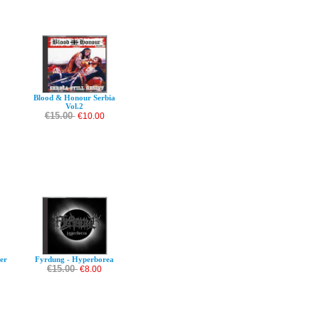
Blood & Honour Serbia
Vol.2
€15.00
€10.00
er
Fyrdung - Hyperborea
€15.00
€8.00