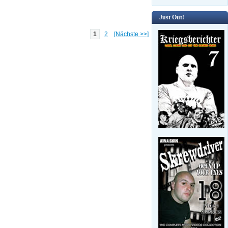
Just Out!
1
2
[Nächste >>]