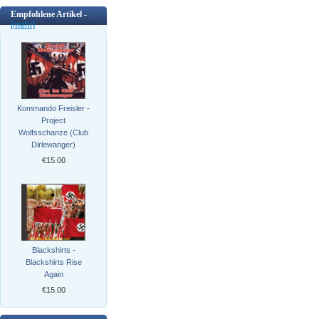
Empfohlene Artikel -
[mehr]
Kommando Freisler -
Project
Wolfsschanze (Club
Dirlewanger)
€15.00
Blackshirts -
Blackshirts Rise
Again
€15.00