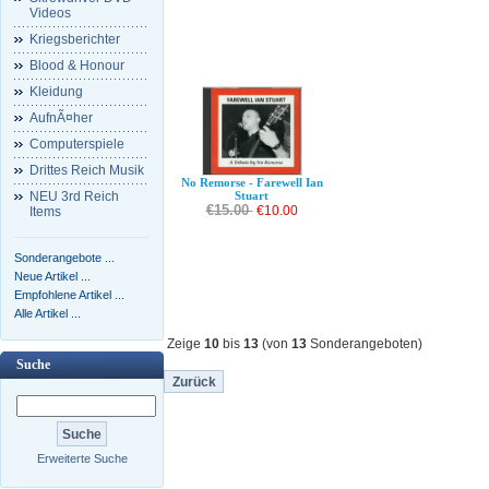
Videos
Kriegsberichter
Blood & Honour
Kleidung
AufnÃ¤her
Computerspiele
Drittes Reich Musik
No Remorse - Farewell Ian
NEU 3rd Reich
Stuart
€15.00
€10.00
Items
Sonderangebote ...
Neue Artikel ...
Empfohlene Artikel ...
Alle Artikel ...
Zeige
10
bis
13
(von
13
Sonderangeboten)
Suche
Zurück
Erweiterte Suche