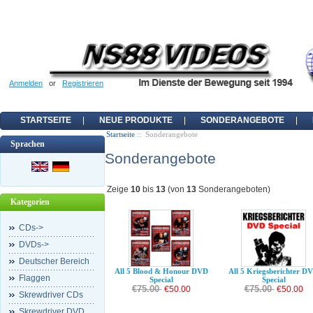
Anmelden
or
Registrieren
STARTSEITE
NEUE PRODUKTE
SONDERANGEBOTE
Startseite
:: Sonderangebote
Sprachen
Sonderangebote
Zeige
10
bis
13
(von
13
Sonderangeboten)
Kategorien
CDs->
DVDs->
Deutscher Bereich
All 5 Blood & Honour DVD
All 5 Kriegsberichter D
Flaggen
Special
Special
€75.00
€75.00
€50.00
€50.00
Skrewdriver CDs
Skrewdriver DVD